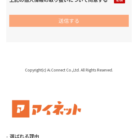
・弊社が取得した個人情報について、ご本人に
は利用目的の通知、個人情報の開示、訂正、項
目の追加または削除、消去や利用停止の権利が
あります。
ご希望の場合には、下記の問い合わせ窓口まで
ご連絡ください。ご入力いただいた情報と照合
の上、すみやかに対応させていただきます。
【保有個人データの開示等の申し出先】
Copyright(c) Ai.Connect Co.,Ltd. All Rights Reserved.
株式会社Ai.Connect 個人情報お問い合わせ
担当窓口
住 所：320-0861 栃木県宇都宮市西3丁目5-8
メール：ainet-policy@ai-connect.co.jp
個人情報保護管理者：経営企画部 大塚美利
選ばれる理由