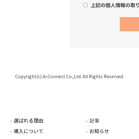
上記の個人情報の取
・弊社が取得した個人情
通知、個人情報の開示、
や利用停止の権利があり
ご希望の場合には、下記
い。ご入力いただいた情
ていただきます。
【保有個人データの開示
株式会社Ai.Conne
Copyright(c) Ai.Connect Co.,Ltd. All Rights Reserved.
住 所：320-0861 栃
メール：ainet-policy@ai-
個人情報保護管理者：経
選ばれる理由
記事
導入について
お知らせ