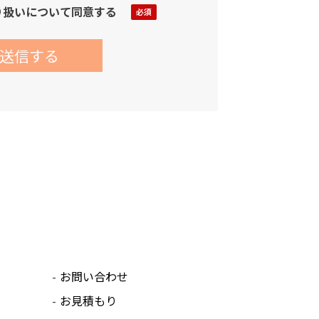
り扱いについて同意する
報について、ご本人には利用目的の
訂正、項目の追加または削除、消去
ます。
の問い合わせ窓口までご連絡くださ
報と照合の上、すみやかに対応させ
等の申し出先】
ct 個人情報お問い合わせ担当窓口
木県宇都宮市西3丁目5-8
connect.co.jp
営企画部 大塚美利
お問い合わせ
お見積もり