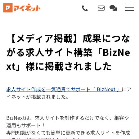
選ばれる理由
【メディア掲載】成果につな
導入について
がる求人サイト構築「BizNe
サポートについて
xt」様に掲載されました
導入事例
求人サイト作成を一気通貫でサポート「 BizNext 」
にア
記事
イネットが掲載されました。
資料請求
BizNextは、求人サイトを制作するだけでなく、集客や
運用もサポート！
サービス説明動画
専門知識がなくても簡単に更新できる求人サイトを作成