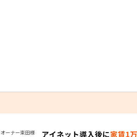
トオーナー束田様
アイネット導入後に
家賃1