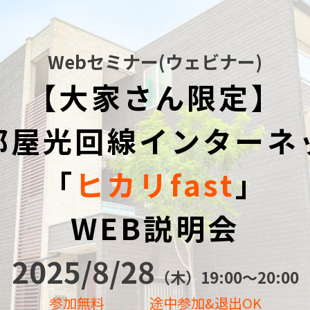
Webセミナー(ウェビナー)
【大家さん限定】
部屋光回線インターネ
「
ヒカリfast
」
WEB説明会
2025/8/28
（木）19:00〜20:00
参加無料
途中参加&退出OK