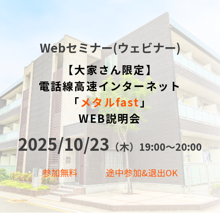
Webセミナー(ウェビナー)
【大家さん限定】
電話線高速インターネット
「
メタルfast
」
WEB説明会
2025/10/23
（木）19:00〜20:00
参加無料
途中参加&退出OK