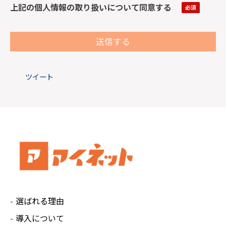
けないと送信できません。
上記の個人情報の取り扱いについて同意する
・弊社が取得した個人情報について、ご本人には
利用目的の通知、個人情報の開示、訂正、項目の
追加または削除、消去や利用停止の権利がありま
す。
ご希望の場合には、下記の問い合わせ窓口までご
ツイート
連絡ください。ご入力いただいた情報と照合の
上、すみやかに対応させていただきます。
【保有個人データの開示等の申し出先】
株式会社Ai.Connect 個人情報お問い合わせ担
当窓口
住 所：320-0861 栃木県宇都宮市西3丁目5-8
メール：ainet-policy@ai-connect.co.jp
個人情報保護管理者：窓口担当 一楽 元
選ばれる理由
導入について