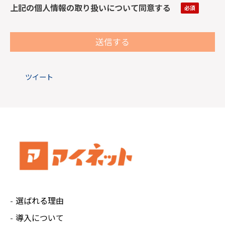
けないと送信できません。
上記の個人情報の取り扱いについて同意する
・弊社が取得した個人情報について、ご本人には
利用目的の通知、個人情報の開示、訂正、項目の
追加または削除、消去や利用停止の権利がありま
す。
ご希望の場合には、下記の問い合わせ窓口までご
ツイート
連絡ください。ご入力いただいた情報と照合の
上、すみやかに対応させていただきます。
【保有個人データの開示等の申し出先】
株式会社Ai.Connect 個人情報お問い合わせ担
当窓口
住 所：320-0861 栃木県宇都宮市西3丁目5-8
メール：ainet-policy@ai-connect.co.jp
個人情報保護管理者：経営企画部 大塚美利
選ばれる理由
導入について