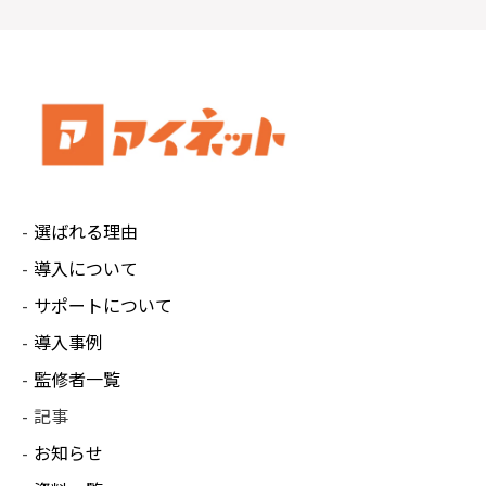
上、すみやかに対応させていただきます。
【保有個人データの開示等の申し出先】
株式会社Ai.Connect 個人情報お問い合わせ担
当窓口
住 所：320-0861 栃木県宇都宮市西3丁目5-8
メール：ainet-policy@ai-connect.co.jp
個人情報保護管理者：経営企画部 大塚美利
選ばれる理由
導入について
サポートについて
導入事例
監修者一覧
記事
お知らせ