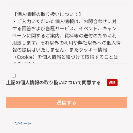
【個人情報の取り扱いについて】
・ご入力いただいた個人情報は、お問合わせに対
する回答および各種サービス、イベント、キャン
ペーンに関するご案内、資料等の送付のために利
用致します。それ以外の利用や弊社以外への個人情
報の提供はいたしません。またクッキー情報
（Cookie）を個人情報と紐づけて取得することは
ありません。
・上記フォームの「必須項目」は、ご入力いただ
けないと送信できません。
上記の個人情報の取り扱いについて同意する
・弊社が取得した個人情報について、ご本人には
利用目的の通知、個人情報の開示、訂正、項目の
追加または削除、消去や利用停止の権利がありま
す。
ご希望の場合には、下記の問い合わせ窓口までご
ツイート
連絡ください。ご入力いただいた情報と照合の