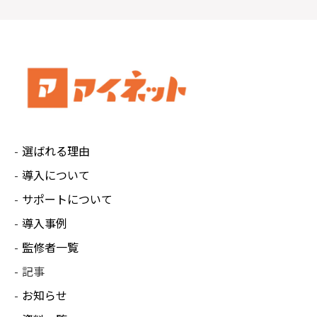
上、すみやかに対応させていただきます。
【保有個人データの開示等の申し出先】
株式会社Ai.Connect 個人情報お問い合わせ担
当窓口
住 所：320-0861 栃木県宇都宮市西3丁目5-8
メール：ainet-policy@ai-connect.co.jp
個人情報保護管理者：経営企画部 大塚美利
選ばれる理由
導入について
サポートについて
導入事例
監修者一覧
記事
お知らせ