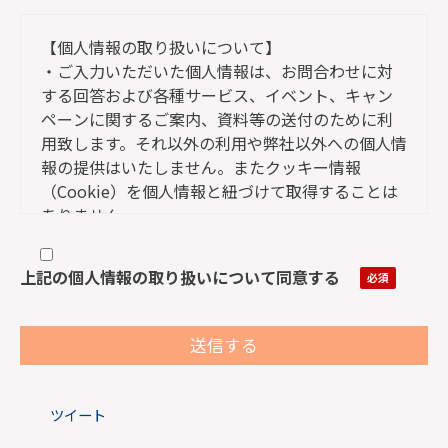
【個人情報の取り扱いについて】
・ご入力いただいた個人情報は、お問合わせに対
する回答および各種サービス、イベント、キャン
ペーンに関するご案内、資料等の送付のために利
用致します。それ以外の利用や弊社以外への個人情
報の提供はいたしません。またクッキー情報
（Cookie）を個人情報と紐づけて取得することは
ありません。
・上記フォームの「必須項目」は、ご入力いただ
けないと送信できません。
上記の個人情報の取り扱いについて同意する
・弊社が取得した個人情報について、ご本人には
利用目的の通知、個人情報の開示、訂正、項目の
追加または削除、消去や利用停止の権利がありま
す。
ご希望の場合には、下記の問い合わせ窓口までご
ツイート
連絡ください。ご入力いただいた情報と照合の