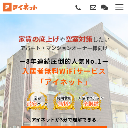
選ばれる理由
家賃の底上げ
空室対策
や
したい
導入について
アパート・マンションオーナー様向け
サポートについて
ー8年連続圧倒的人気No.1ー
入居者無料WiFiサービス
導入事例
「アイネット」
記事
資料請求
＼アイネットが3分で理解できる／
サービス説明動画