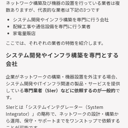
ネットワーク構築及び機器の設置を行っている業者は複
数ありますが、代表的な業者は下記の
3
つです
システム開発やインフラ構築を専門に行う会社
配線工事や通信設備を専門に行う業者
家電量販店
ここでは、それぞれの業者の特徴を紹介します。
システム開発やインフラ構築を専門とする
会社
企業がネットワークの構築・機器設置を外注する場合、
システム開発や
IT
インフラ関連の製品・サービスを提供
している
専門業者（
SIer
）などに依頼するのが一般的
で
す。
SIer
とは「システムインテグレーター（
System
Integrator
）」の略称で、ネットワークの設計・構築か
ら運用、保守・サポートまでをワンストップで依頼する
ことが可能です。