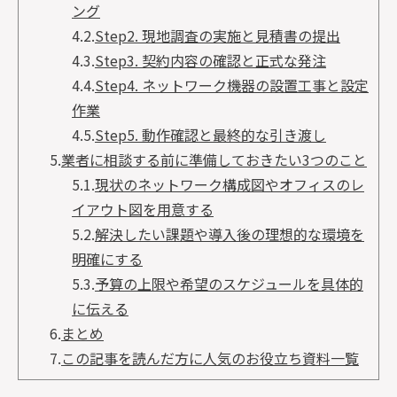
ング
4.2.
Step2. 現地調査の実施と見積書の提出
4.3.
Step3. 契約内容の確認と正式な発注
4.4.
Step4. ネットワーク機器の設置工事と設定
作業
4.5.
Step5. 動作確認と最終的な引き渡し
5.
業者に相談する前に準備しておきたい3つのこと
5.1.
現状のネットワーク構成図やオフィスのレ
イアウト図を用意する
5.2.
解決したい課題や導入後の理想的な環境を
明確にする
5.3.
予算の上限や希望のスケジュールを具体的
に伝える
6.
まとめ
7.
この記事を読んだ方に人気のお役立ち資料一覧