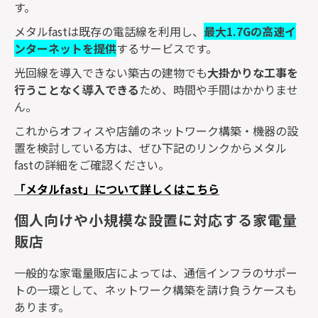
す。
メタル
fast
は既存の電話線を利用し、
最大
1.7G
の高速イ
ンターネットを提供
する
サービスです。
光回線を導入できない築古の建物でも
大掛かりな工事を
行うことなく導入できる
ため、時間や手間はかかりませ
ん。
これからオフィスや店舗のネットワーク構築・機器の設
置を検討している方は、ぜひ下記のリンクからメタル
fast
の詳細をご確認ください。
「メタル
fast
」について詳しくはこちら
個人向けや小規模な設置に対応する家電量
販店
一般的な家電量販店によっては、通信インフラのサポー
トの一環として、ネットワーク構築を請け負うケースも
あります。