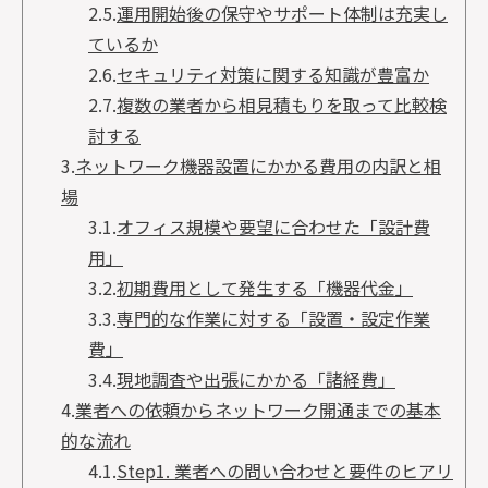
2.5.
運用開始後の保守やサポート体制は充実し
ているか
2.6.
セキュリティ対策に関する知識が豊富か
2.7.
複数の業者から相見積もりを取って比較検
討する
3.
ネットワーク機器設置にかかる費用の内訳と相
場
3.1.
オフィス規模や要望に合わせた「設計費
用」
3.2.
初期費用として発生する「機器代金」
3.3.
専門的な作業に対する「設置・設定作業
費」
3.4.
現地調査や出張にかかる「諸経費」
4.
業者への依頼からネットワーク開通までの基本
的な流れ
4.1.
Step1. 業者への問い合わせと要件のヒアリ