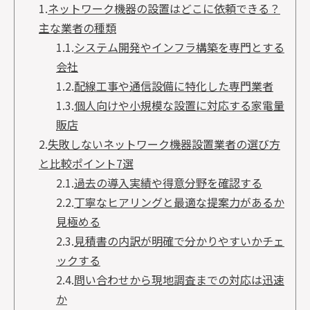
1.
ネットワーク機器の設置はどこに依頼できる？
主な業者の種類
1.1.
システム開発やインフラ構築を専門とする
会社
1.2.
配線工事や通信設備に特化した専門業者
1.3.
個人向けや小規模な設置に対応する家電量
販店
2.
失敗しないネットワーク機器設置業者の選び方
と比較ポイント7選
2.1.
過去の導入実績や得意分野を確認する
2.2.
丁寧なヒアリングと最適な提案力があるか
見極める
2.3.
見積書の内訳が明確で分かりやすいかチェ
ックする
2.4.
問い合わせから現地調査までの対応は迅速
か