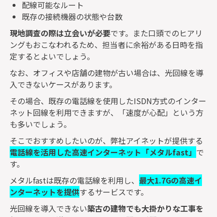
配線可能なルート
既存の接続機器の状態や台数
現地調査の際は立会いが必要
です。また口頭でのヒアリ
ングもおこなわれるため、担当者に余裕がある日時を指
定するとよいでしょう。
なお、オフィスや店舗の建物が古い場合は、光回線を導
入できないケースがあります。
その場合、既存の電話線を使用した
ISDN
方式のインター
ネット回線を利用できますが、「速度が心配」という方
も多いでしょう。
そこでおすすめしたいのが、弊社アイネットが提供する
電話線を活用した高速インターネット「メタル
fast
」
で
す。
メタル
fast
は既存の電話線を利用し、
最大
1.7G
の高速イ
ンターネットを提供
するサービスです。
光回線を導入できない
築古の建物でも大掛かりな工事を