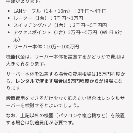
種類があります。
LAN
ケーブル（
1
本・
10
ｍ）：
2
千円～
4
千円
ルーター（
1
台）：
7
千円～
1
万円
スイッチングハブ（
1
台）：
3
千円～
5
千円円
アクセスポイント（
1
台）
2
万円～
5
万円（
Wi-Fi 6
対
応）
サーバー本体：
10
万〜
100
万円
機器代金は、サーバー本体を設置するかどうかで費用は
大きく異なります。
サーバー本体を設置する場合の費用相場は
15
万円程度か
ら、
レンタルで済ます場合は
5
万円程度から
が相場にな
ります。
設置費用をできるだけ少なく抑えたい場合はレンタルサ
ーバ―を検討するとよいでしょう。
なお、上記以外の機器（パソコンや複合機など）を設置
する場合は別途費用が必要です。