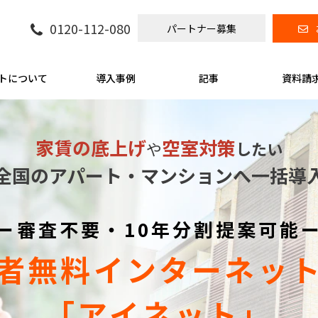
0120-112-080
パートナー募集
トについて
導入事例
記事
資料請
家賃の底上げ
空室対策
や
したい
全国のアパート・マンションへ一括導
ー審査不要・10年分割提案可能
者無料インターネッ
「アイネット」