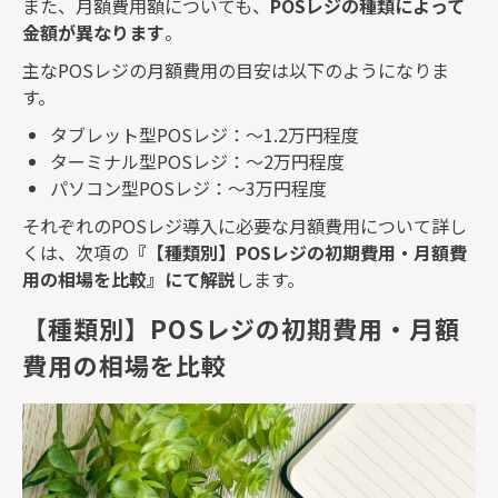
また、月額費用額についても、
POS
レジの種類によって
金額が異なります
。
主な
POS
レジの月額費用の目安は以下のようになりま
す。
タブレット型
POS
レジ：～
1.2
万円程度
ターミナル型
POS
レジ：～
2
万円程度
パソコン型
POS
レジ：～
3
万円程度
それぞれの
POS
レジ導入に必要な月額費用について詳し
くは、次項の
『【種類別】
POS
レジの初期費用・月額費
用の相場を比較』にて解説
します。
【種類別】POSレジの初期費用・月額
費用の相場を比較