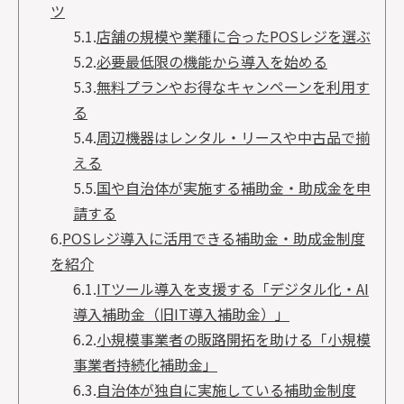
ツ
5.1.
店舗の規模や業種に合ったPOSレジを選ぶ
5.2.
必要最低限の機能から導入を始める
5.3.
無料プランやお得なキャンペーンを利用す
る
5.4.
周辺機器はレンタル・リースや中古品で揃
える
5.5.
国や自治体が実施する補助金・助成金を申
請する
6.
POSレジ導入に活用できる補助金・助成金制度
を紹介
6.1.
ITツール導入を支援する「デジタル化・AI
導入補助金（旧IT導入補助金）」
6.2.
小規模事業者の販路開拓を助ける「小規模
事業者持続化補助金」
6.3.
自治体が独自に実施している補助金制度