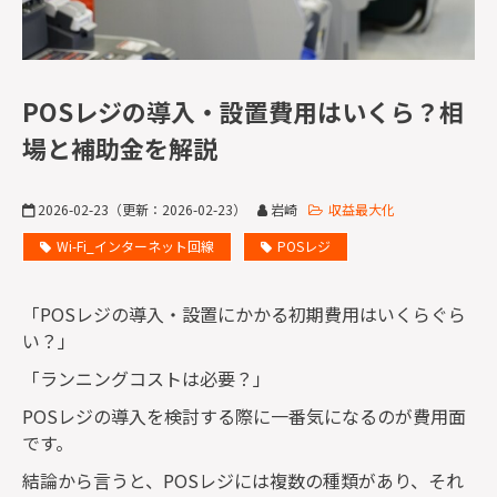
監修者一覧
POSレジの導入・設置費用はいくら？相
場と補助金を解説
2026-02-23
（更新：
2026-02-23
）
岩崎
収益最大化
Wi-Fi_インターネット回線
POSレジ
「
POS
レジの導入・設置にかかる初期費用はいくらぐら
い？」
「ランニングコストは必要？」
POS
レジの導入を検討する際に一番気になるのが費用面
です。
結論から言うと、
POS
レジには複数の種類があり、それ