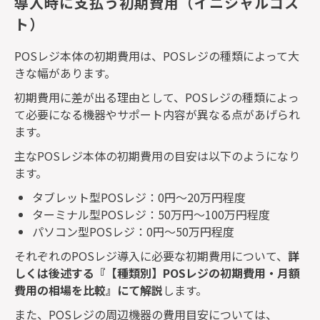
導入時に支払う初期費用（イニシャルコス
ト）
POS
レジ本体の初期費用は、
POS
レジの種類によって大
きな幅があります。
初期費用に差が出る理由として、
POS
レジの種類によっ
て必要になる機器やサポート内容が異なる点があげられ
ます。
主な
POS
レジ本体の初期費用の目安は以下のようになり
ます。
タブレット型
POS
レジ：
0
円～
20
万円程度
ターミナル型
POS
レジ：
50
万円～
100
万円程度
パソコン型
POS
レジ：
0
円～
50
万円程度
それぞれの
POS
レジ導入に必要な初期費用について、
詳
しくは後述する『【種類別】
POS
レジの初期費用・月額
費用の相場を比較』にて解説
します。
また、
POS
レジの周辺機器の費用目安については、