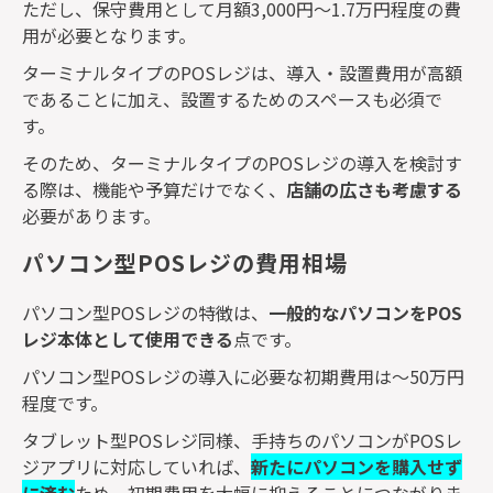
ただし、保守費用として月額
3,000
円～
1.7
万円程度の費
用が必要となります。
ターミナルタイプの
POS
レジは、導入・設置費用が高額
であることに加え、設置するためのスペースも必須で
す。
そのため、ターミナルタイプの
POS
レジの導入を検討す
る際は、機能や予算だけでなく、
店舗の広さも考慮する
必要があります。
パソコン型POSレジの費用相場
パソコン型
POS
レジの特徴は、
一般的なパソコンを
POS
レジ本体として使用できる
点です。
パソコン型
POS
レジの導入に必要な初期費用は～
50
万円
程度です。
タブレット型
POS
レジ同様、手持ちのパソコンが
POS
レ
ジアプリに対応していれば、
新たにパソコンを購入せず
に済む
ため、初期費用を大幅に抑えることにつながりま