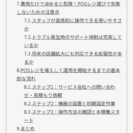
7.
費用だけで決めると危険！POSレジ選びで失敗
しないための注意点
7.1.
スタッフが直感的に操作できる使いやすさ
か
7.2.
トラブル発生時のサポート体制は充実して
いるか
7.3.
将来の店舗拡大にも対応できる拡張性があ
るか
8.
POSレジを導入して運用を開始するまでの基本
的な流れ
8.1.
ステップ1：サービス会社への問い合わ
せ・見積もり依頼
8.2.
ステップ2：機器の設置と初期設定作業
8.3.
ステップ3：操作方法の確認と本稼働スタ
ート
9.
まとめ