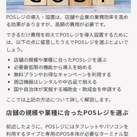
POS
レジの導入・設置は、店舗や企業の業務効率を高め
る効果がありますが、高額の費用が必要です。
できるだけ費用を抑えて
POS
レジを導入設置するために
は、以下の点に留意したうえで
POS
レジを選ぶとよいで
しょう。
店舗の規模や業種に合った
POS
レジを選ぶ
必要最低限の機能から導入を始める
無料プランやお得なキャンペーンを利用する
周辺機器はレンタルや中古品で揃える
国や自治体が実施する補助金・助成金を申請する
ここでは上記の方法について詳しく解説します。
店舗の規模や業種に合ったPOSレジを選ぶ
前述したように、
POS
レジにはタブレットやパソコンを
利用するタイプと専用の
POS
本体が必要なターミナル型