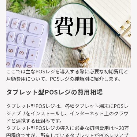
ここでは主な
POS
レジを導入する際に必要な初期費用と
月額費用について、
POS
レジの種類別に紹介します。
タブレット型POSレジの費用相場
タブレット型
POS
レジは、各種タブレット端末に
POS
レ
ジアプリをインストールし、インターネット上のクラウ
ドと連携する仕組みです。
タブレット型
POS
レジの導入に必要な初期費用は～
20
万
円程度ですが、所有しているタブレットが
POS
レジアプ