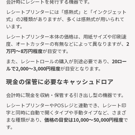
会計時にレシートを発行する機器です。
レシートプリンターには「感熱式」と「インクジェット
式」の
2
種類がありますが、多くは感熱式が用いられて
います。
レシートプリンター本体の価格は、用紙サイズや印刷速
度、オートカッターの有無などによって異なりますが、
2
万円〜
8
万円程度
が目安です。
また、レシートロールの購入が別途必要であり、
20
ロー
ルで
2,000
〜
3,000
円程度
が目安となります。
現金の保管に必要なキャッシュドロア
会計時に現金を収納・保管する引き出し型の機器です。
レシートプリンターや
POS
レジと連動でき、レシート印
字と同時に自動で開くタイプや手動タイプなど、さまざ
まな種類があり、
価格の目安は
10,000
〜
50,000
円程度
で
す。