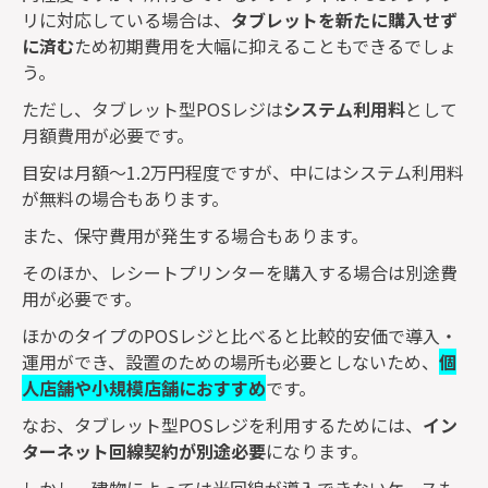
リに対応している場合は、
タブレットを新たに購入せず
に済む
ため初期費用を大幅に抑えることもできるでしょ
う。
ただし、タブレット型
POS
レジは
システム利用料
として
月額費用が必要です。
目安は月額～
1.2
万円程度ですが、中にはシステム利用料
が無料の場合もあります。
また、保守費用が発生する場合もあります。
そのほか、レシートプリンターを購入する場合は別途費
用が必要です。
ほかのタイプの
POS
レジと比べると比較的安価で導入・
運用ができ、設置のための場所も必要としないため、
個
人店舗や小規模店舗におすすめ
です。
なお、タブレット型
POS
レジを利用するためには、
イン
ターネット回線契約が別途必要
になります。
しかし、建物によっては光回線が導入できないケースも