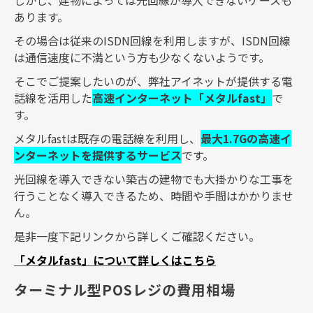
あります。
その場合は従来の
ISDN
回線を利用しますが、
ISDN
回線
は通信速度に不満という方も少なくないようです。
そこでご提案したいのが、弊社アイネットが提供する電
話線を活用した
高速インターネット「メタル
fast
」
で
す。
メタル
fast
は既存の電話線を利用し、
最大
1.7G
の高速イ
ンターネットを提供するサービス
です。
光回線を導入できない築古の建物でも大掛かりな工事を
行うことなく導入できるため、時間や手間はかかりませ
ん。
是非一度下記リンクから詳しくご確認ください。
「メタルfast」について詳しくはこちら
ターミナル型POSレジの費用相場