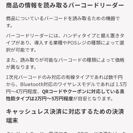
商品の情報を読み取るバーコードリーダー
商品についているバーコードを読み取るための機器で
す。
バーコードリーダーには、ハンディタイプと据え置きタ
イプがあり、導入する業種や
POS
レジの種類によって選
択が可能です。
また、読み取りが可能なバーコードの種類によって価格
が異なります。
1
次元バーコードのみ対応の有線タイプであれば数千円
から、
Bluetooth
対応のワイヤレスモデルであれば
1.5
万
円〜
4
万円程度、
QR
コードやクーポンに対応している高
性能タイプは
2
万円～
5
万円程度
が目安となります。
キャッシュレス決済に対応するための決済
端末