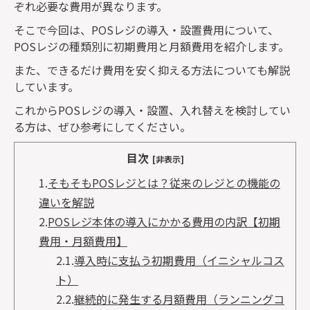
ぞれ必要な費用が異なります。
そこで今回は、
POS
レジの導入・設置費用について、
POS
レジの種類別に初期費用と月額費用を紹介します。
また、できるだけ費用を安く抑える方法についても解説
しています。
これから
POS
レジの導入・設置、入れ替えを検討してい
る方は、ぜひ参考にしてください。
目次
[非表示]
1.
そもそもPOSレジとは？従来のレジとの機能の
違いを解説
2.
POSレジ本体の導入にかかる費用の内訳【初期
費用・月額費用】
2.1.
導入時に支払う初期費用（イニシャルコス
ト）
2.2.
継続的に発生する月額費用（ランニングコ