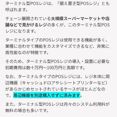
ターミナル型
POS
レジは、「据え置き型
POS
レジ」とも
呼ばれます。
チェーン展開されている
大規模スーパーマーケットや店
舗などで見かけるレジ
の多くが、このターミナル型
POS
レジになります。
ターミナルタイプの
POS
レジは使用できる機能が多く、
業種に合わせて機能をカスタマイズできるなど、非常に
高性能なのが特徴です。
そのため、ターミナル型
POS
レジの導入・設置に必要な
初期費用は数十万円～
100
万円と高額です。
なお、ターミナルタイプの
POS
レジには、レジ本体に周
辺機器（キャッシュドロアやレシートプリンターなど）
があらかじめセットされているケースがほとんどなの
で、
周辺機器を別途購入せずに済みます
。
また、ターミナル型
POS
レジは月々のシステム利用料が
無料の場合も多いです。