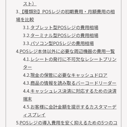
スト）
3.
【種類別】POSレジの初期費用・月額費用の相
場を比較
3.1.
タブレット型POSレジの費用相場
3.2.
ターミナル型POSレジの費用相場
3.3.
パソコン型POSレジの費用相場
4.
POSレジ本体以外に必要な周辺機器の費用一覧
4.1.
レシートの発行に不可欠なレシートプリン
ター
4.2.
現金の保管に必要なキャッシュドロア
4.3.
商品の情報を読み取るバーコードリーダー
4.4.
キャッシュレス決済に対応するための決済
端末
4.5.
お客様に会計金額を提示するカスタマーデ
ィスプレイ
5.
POSレジの導入費用を安く抑えるための5つのコ