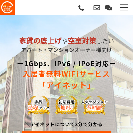
選ばれる理由
家賃の底上げ
空室対策
や
したい
導入について
アパート・マンションオーナー様向け
サポートについて
ー1Gbps、IPv6 / IPoE対応ー
入居者無料WiFiサービス
導入事例
「アイネット」
記事
資料請求
＼アイネットについて3分で分かる／
サービス説明動画