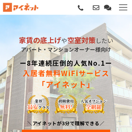
選ばれる理由
家賃の底上げ
空室対策
や
したい
導入について
アパート・マンションオーナー様向け
サポートについて
ー8年連続圧倒的人気No.1ー
入居者無料WiFiサービス
導入事例
「アイネット」
記事
資料請求
＼アイネットが3分で理解できる／
サービス説明動画