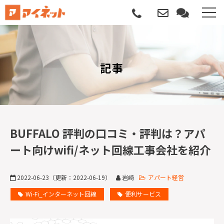
選ばれる理由
記事
導入について
サポートについて
導入事例
BUFFALO 評判の口コミ・評判は？アパ
ート向けwifi/ネット回線工事会社を紹介
記事
2022-06-23
（更新：
2022-06-19
）
岩崎
アパート経営
資料請求
Wi-Fi_インターネット回線
便利サービス
サービス説明動画