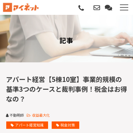
選ばれる理由
記事
導入について
サポートについて
導入事例
アパート経営【5棟10室】事業的規模の
基準3つのケースと裁判事例！税金はお得
記事
なの？
資料請求
不動明師
収益最大化
サービス説明動画
アパート経営知識
税金対策