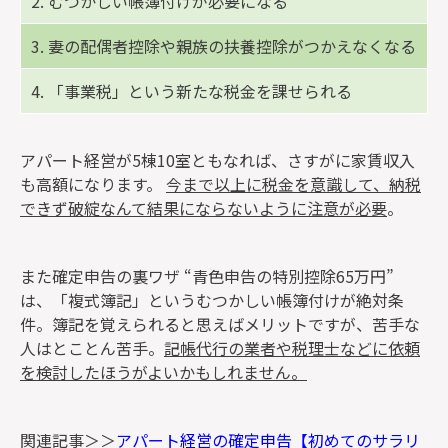
2. むつかしい帳簿付けが必要になる
3. 妻の配偶者控除や親族の扶養控除がつかえなくなる
4. 「事業税」という新たな税金を課せられる
アパート経営が5棟10室ともなれば、さすがに家賃収入
も高額になります。
今まで以上に税金を意識して、納税
できず破綻なんて結果にならないように注意が必要
。
また確定申告の裏ワザ “青色申告の特別控除65万円”
は、「複式簿記」というむつかしい帳簿付けが絶対条
件。簿記を覚えられると思えばメリットですが、苦手な
人はとことん苦手。
記帳代行の業者や税理士などに依頼
を検討したほうがよいかもしれません。
関連記事＞＞
アパート経営の確定申告【初めてのサラリ