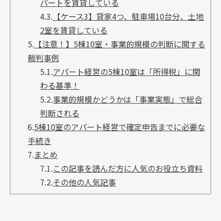
パートを賃貸している
4.3.
【ケース3】貸家4つ、駐車場10台分、土地
2室を賃貸している
5.
【注意！】5棟10室・事業的規模の判断に関する
裁判事例
5.1.
アパート経営の5棟10室は「所得税」に関
わる基準！
5.2.
事業的規模かどうかは「事業実態」で総合
判断される
6.
5棟10室のアパート経営で確定申告までに必要な
手続き
7.
まとめ
7.1.
この記事を読んだ方に人気のお役立ち資料
7.2.
その他の人気記事