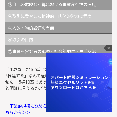
③自己の危険と計算における事業遂行性の有無
④取引に費やした精神的・肉体的労力の程度
⑤人的・物的設備の有無
⑥取引の目的
⑦事業を営む者の職歴・社会的地位・生活状況
「小さな土地を5筆にわけて、人も住めない小さな建物を
5棟建てた」なんて極端なケースは、事業とは考えられま
せん。 5棟10室であっても、最終的な判断は事業である
と明確に言えるかどうかが重要です。
「事業的規模に認められる基準とメリットまとめ」はこ
ちらから＞＞