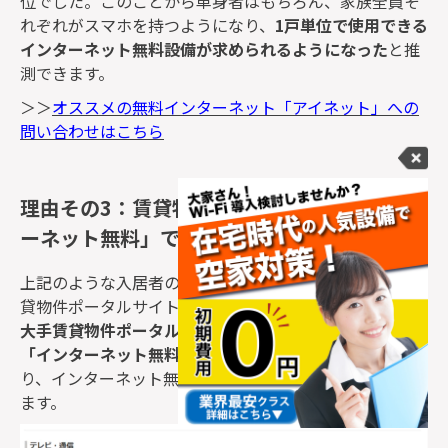
位でした。このことから単身者はもちろん、家族全員そ
れぞれがスマホを持つようになり、
1戸単位で使用できる
インターネット無料設備が求められるようになった
と推
測できます。
＞＞
オススメの無料インターネット「アイネット」への
問い合わせはこちら
理由その3：賃貸物件情報サイトの「インタ
ーネット無料」で検索率アップ！
上記のような入居者のニーズを反映させているのが、賃
貸物件ポータルサイトの物件検索条件です。ほとんどの
大手賃貸物件ポータルサイトでは物件検索の条件として
「インターネット無料」が選択できる
ようになってお
り、インターネット無料物件を特集したページも存在し
ます。