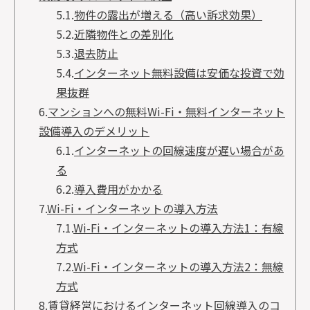
5.1.
物件の露出が増える（高い訴求効果）
5.2.
近隣物件との差別化
5.3.
退去防止
5.4.
インターネット無料設備は安価な投資で効
果抜群
6.
マンションへの無料Wi-Fi・無料インターネット
設備導入のデメリット
6.1.
インターネットの回線速度が遅い場合があ
る
6.2.
導入費用がかかる
7.
Wi-Fi・インターネットの導入方法
7.1.
Wi-Fi・インターネットの導入方法1：有線
方式
7.2.
Wi-Fi・インターネットの導入方法2：無線
方式
8.
賃貸経営におけるインターネット回線導入のコ