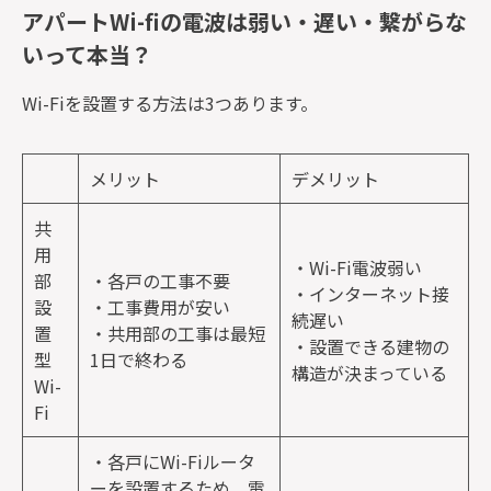
アパートWi-fiの電波は弱い・遅い・繋がらな
いって本当？
Wi-Fiを設置する方法は3つあります。
メリット
デメリット
共
用
・Wi-Fi電波弱い
部
・各戸の工事不要
・インターネット接
設
・工事費用が安い
続遅い
置
・共用部の工事は最短
・設置できる建物の
型
1日で終わる
構造が決まっている
Wi-
Fi
・各戸にWi-Fiルータ
ーを設置するため、電