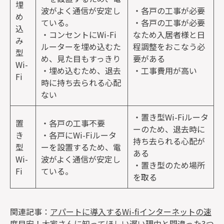
埋
波がよく通信が安定し
・各戸の工事が必要
め
ている。
・各戸の工事が必要
込
・コンセントにWi-Fi
なため入居者様と日
み
ルーターを埋め込むた
程調整をおこなう必
型
め、見た目もすっきり
要がある
Wi-
・埋め込むため、退去
・工事費用が高い
Fi
時に持ち去られる心配
ない
・置き型Wi-Fiルータ
置
・各戸の工事不要
ーのため、退去時に
き
・各戸にWi-Fiルータ
持ち去られる心配が
型
ーを設置するため、電
ある
Wi-
波がよく通信が安定し
・置き型のため場所
Fi
ている。
を取る
関連記事：
アパートに導入するWi-fiインターネットの速
度目安！大家さんに知ってほしい遅い理由と間違った3つ