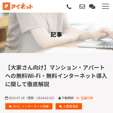
選ばれる理由
記事
導入について
サポートについて
導入事例
【大家さん向け】マンション・アパート
への無料Wi-Fi・無料インターネット導入
記事
に関して徹底解説
資料請求
2022-07-26
（更新：
2024-02-02
）
不動明師
空室対策
サービス説明動画
Wi-Fi_インターネット回線
入居者満足