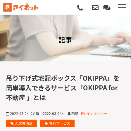
選ばれる理由
記事
導入について
サポートについて
導入事例
吊り下げ式宅配ボックス「OKIPPA」を
簡単導入できるサービス「OKIPPA for
記事
不動産 」とは
資料請求
2022-03-04
（更新：
2022-03-04
）
西塚
インタビュー
サービス説明動画
入居者満足
便利サービス