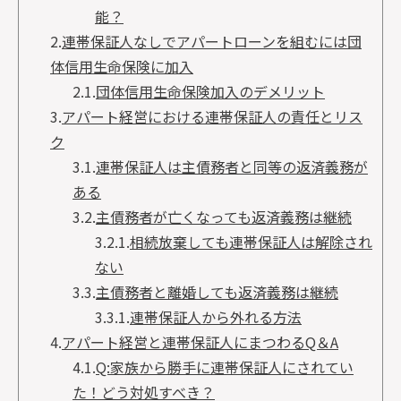
能？
2.
連帯保証人なしでアパートローンを組むには団
体信用生命保険に加入
2.1.
団体信用生命保険加入のデメリット
3.
アパート経営における連帯保証人の責任とリス
ク
3.1.
連帯保証人は主債務者と同等の返済義務が
ある
3.2.
主債務者が亡くなっても返済義務は継続
3.2.1.
相続放棄しても連帯保証人は解除され
ない
3.3.
主債務者と離婚しても返済義務は継続
3.3.1.
連帯保証人から外れる方法
4.
アパート経営と連帯保証人にまつわるQ＆A
4.1.
Q:家族から勝手に連帯保証人にされてい
た！どう対処すべき？