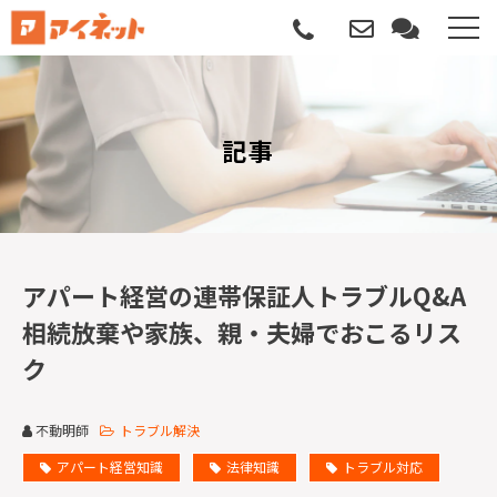
選ばれる理由
記事
導入について
サポートについて
導入事例
アパート経営の連帯保証人トラブルQ&A
相続放棄や家族、親・夫婦でおこるリス
記事
ク
資料請求
不動明師
トラブル解決
サービス説明動画
アパート経営知識
法律知識
トラブル対応