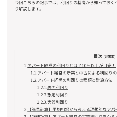
今回こちらの記事では、利回りの基礎から知っておく
り解説します。
目次
[非表示]
1.
アパート経営の利回りとは？10％以上が目安！
1.1.
アパート経営の新築と中古による利回りの
1.2.
アパート経営の利回りの種類と計算方法
1.2.1.
表面利回り
1.2.2.
想定利回り
1.2.3.
実質利回り
2.
【簡易計算】平均相場から考える理想的なアパ
3.
【詳細計算】アパート経営の実質利回りをシミ