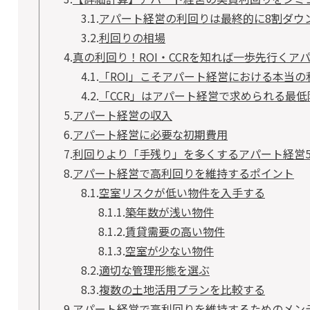
3.1.
アパート経営の利回りは最終的に8割ダウ
3.2.
利回りの相場
4.
真の利回り！ROI・CCRを知れば一歩先行くア
4.1.
「ROI」こそアパート経営における本当の
4.2.
「CCR」はアパート経営で求められる最低
5.
アパート経営の収入
6.
アパート経営に必要な初期費用
7.
利回りより「手残り」を多くするアパート経営
8.
アパート経営で高利回りを維持するポイント
8.1.
空室リスクが低い物件を入手する
8.1.1.
築年数が浅い物件
8.1.2.
賃貸需要の高い物件
8.1.3.
空室が少ない物件
8.2.
適切な管理形態を選ぶ
8.3.
複数の土地活用プランを比較する
9.
アパート経営で高利回りを維持するためのメン