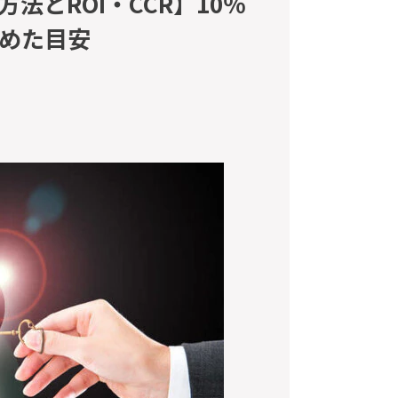
法とROI・CCR】10％
めた目安