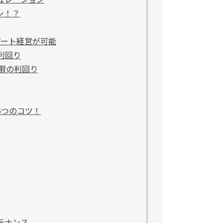
ン！？
パート経営が可能
利回り
限の利回り
5つのコツ！
テナンス