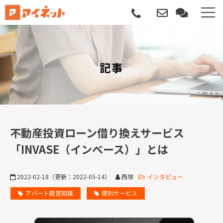
選ばれる理由
記事
導入について
サポートについて
導入事例
不動産投資ローン借り換えサービス
「INVASE（インベース）」とは
記事
2022-02-18
（更新：
2022-05-14
）
西塚
インタビュー
資料請求
アパート経営知識
便利サービス
サービス説明動画