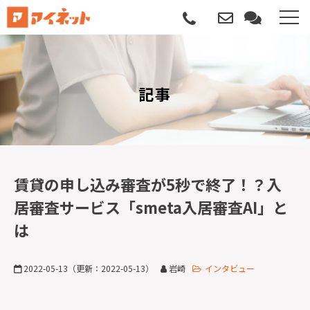
選ばれる理由
記事
導入について
サポートについて
導入事例
賃貸の申し込み審査が5秒で終了！？入
居審査サービス「smeta入居審査AI」と
記事
は
資料請求
2022-05-13
（更新：
2022-05-13
）
岩崎
インタビュー
サービス説明動画