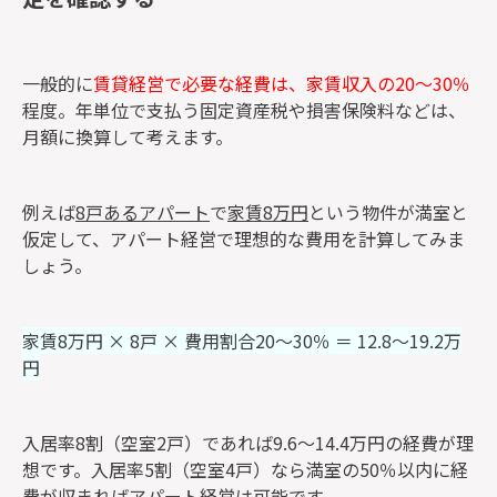
一般的に
賃貸経営で必要な経費は、家賃収入の20～30％
程度。年単位で支払う固定資産税や損害保険料などは、
月額に換算して考えます。
例えば
8戸あるアパート
で
家賃8万円
という物件が満室と
仮定して、アパート経営で理想的な費用を計算してみま
しょう。
家賃8万円 × 8戸 × 費用割合20～30％ ＝ 12.8～19.2万
円
入居率8割（空室2戸）であれば9.6～14.4万円の経費が理
想です。入居率5割（空室4戸）なら満室の50％以内に経
費が収まればアパート経営は可能です。