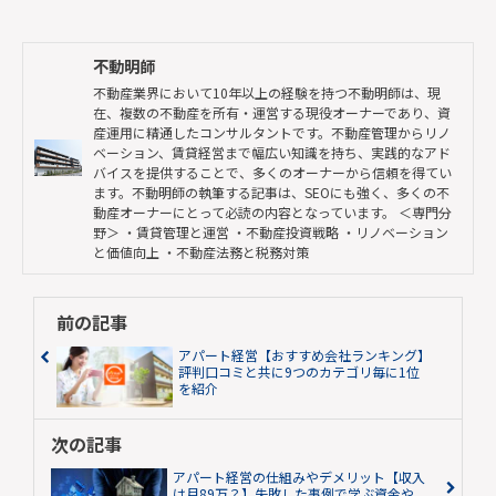
不動明師
不動産業界において10年以上の経験を持つ不動明師は、現
在、複数の不動産を所有・運営する現役オーナーであり、資
産運用に精通したコンサルタントです。不動産管理からリノ
ベーション、賃貸経営まで幅広い知識を持ち、実践的なアド
バイスを提供することで、多くのオーナーから信頼を得てい
ます。不動明師の執筆する記事は、SEOにも強く、多くの不
動産オーナーにとって必読の内容となっています。 ＜専門分
野＞ ・賃貸管理と運営 ・不動産投資戦略 ・リノベーション
と価値向上 ・不動産法務と税務対策
前の記事
アパート経営【おすすめ会社ランキング】
評判口コミと共に9つのカテゴリ毎に1位
を紹介
次の記事
アパート経営の仕組みやデメリット【収入
は月89万？】失敗した事例で学ぶ資金や