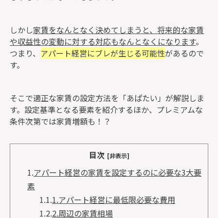
しかし
家賃をなんとなく決めてしまうと、将来的な家賃
や収益性の変動に対する対応もなんとなくになります
。
つまり、
アパート経営にブレが生じる可能性
があるので
す。
そこで適正な家賃の設定方法を「あぱたい」が解説しま
す。設定基準となる要素を紹介するほか、プレミアムな
条件次第では家賃増額も！？
目次
[非表示]
1.
アパート経営の家賃を設定するのに必要な3大要
素
1.1.
1.アパート経営に最低限必要な費用
1.2.
2.周辺の家賃相場