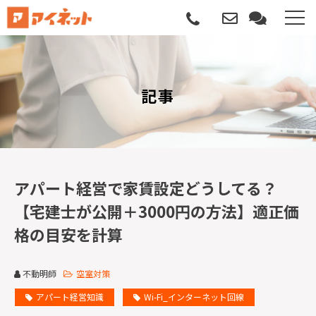
選ばれる理由
記事
導入について
サポートについて
導入事例
アパート経営で家賃設定どうしてる？
【宅建士が公開＋3000円の方法】適正価
記事
格の目安を計算
資料請求
不動明師
空室対策
サービス説明動画
アパート経営知識
Wi-Fi_インターネット回線