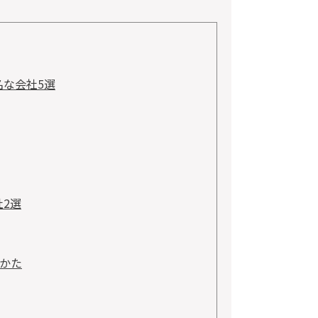
な会社5選
2選
かた