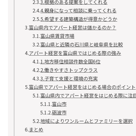
2.3.
3.根拠のある提案をしてくれる
2.4.
4.親身になって相談に乗ってくれる
2.5.
5.希望する建築構造が得意かどうか
3.
富山県内でアパート経営は儲かるのか？
3.1.
富山県賃貸市場
3.2.
富山県と近隣の石川県と岐阜県を比較
4.
アパート経営を富山県ではじめる際の強み
4.1.
1.地方移住相談件数全国6位
4.2.
2.働きやすさトップクラス
4.3.
3.子育て支援と環境の充実
5.
富山県でアパート経営をはじめる場合のポイント
5.1.
富山県内でアパート経営をはじめる際に注
5.1.1.
富山市
5.1.2.
砺波市
5.2.
地域によりワンルームとファミリーを選択
6.
まとめ