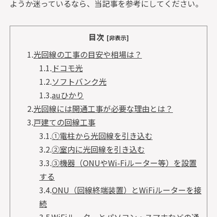
ようか迷っているなら、当記事を参考にしてください。
目次
[非表示]
1.
光回線の工事の目安や相場は？
1.1.
ドコモ光
1.2.
ソフトバンク光
1.3.
auひかり
2.
光回線には開通工事が必要な理由とは？
3.
戸建ての回線工事
3.1.
①電柱から光回線を引き込む
3.2.
②室内に光回線を引き込む
3.3.
③機器（ONUやWi-Fiルーター等）を設置
する
3.4.
ONU（回線終端装置）とWiFiルーターを接
続