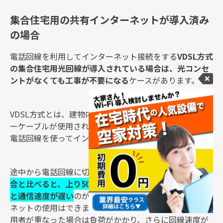
集合住宅用の共有インターネットが導入済み
の場合
電話回線を利用してインターネット接続をする
VDSL方式
の集合住宅用光回線が導入されている場合は、光コンセ
ントがなくても工事が不要になる
ケースがあります。
VDSL方式とは、建物内の共用スペースまでは光ファイバ
ーケーブルが使用され、共用スペースから各部屋までは
電話回線を使ってインターネットに接続する方法です。
途中から電話回線に切り替わるため、
すべて光回線の場
合と比べると、上り50 Mbps ~100Mbps、下り100Mbps
と通信速度が遅い
のが特徴です。そのままでもインター
ネットの使用はできますが、夜間などインターネット利
用者が重なった場合は負荷がかかり、さらに回線速度が