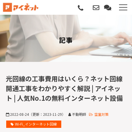
選ばれる理由
記事
導入について
サポートについて
導入事例
光回線の工事費用はいくら？ネット回線
開通工事をわかりやすく解説 | アイネッ
記事
ト | 人気No.1の無料インターネット設備
資料請求
2022-08-24
（更新：
2023-11-29
）
不動明師
空室対策
サービス説明動画
Wi-Fi_インターネット回線