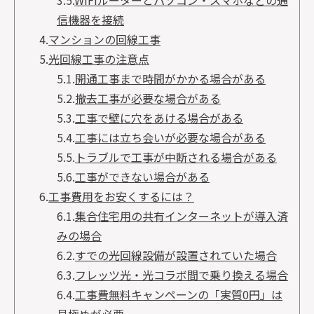
3.5.
WiFiルーターとパソコン・スマホなどの通
信機器を接続
4.
マンションの回線工事
5.
光回線工事の注意点
5.1.
開通工事まで時間がかかる場合がある
5.2.
撤去工事が必要な場合がある
5.3.
工事で壁に穴をあける場合がある
5.4.
工事には立ち会いが必要な場合がある
5.5.
トラブルで工事が中断される場合がある
5.6.
工事ができない場合がある
6.
工事費用をお安くするには？
6.1.
集合住宅用の共有インターネットが導入済
みの場合
6.2.
すでの光回線設備が設置されていた場合
6.3.
フレッツ光・光コラボ間で乗り換える場合
6.4.
工事費無料キャンペーンの「実質0円」は