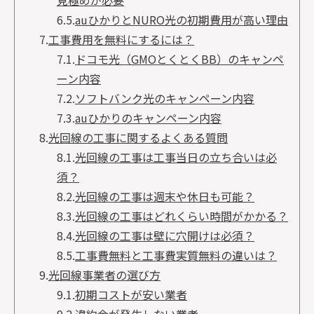
見極めが必要
6.5.
auひかりとNURO光の初期費用が高い理由
7.
工事費用を無料にするには？
7.1.
ドコモ光（GMOとくとくBB）のキャンペ
ーン内容
7.2.
ソフトバンク光のキャンペーン内容
7.3.
auひかりのキャンペーン内容
8.
光回線の工事に関するよくある質問
8.1.
光回線の工事は工事当日の立ち合いは必
須？
8.2.
光回線の工事は週末や休日も可能？
8.3.
光回線の工事はどれくらい時間がかかる？
8.4.
光回線の工事は壁に穴開けは必須？
8.5.
工事費無料と工事費実質無料の違いは？
9.
光回線事業者の選び方
9.1.
初期コストが安い業者