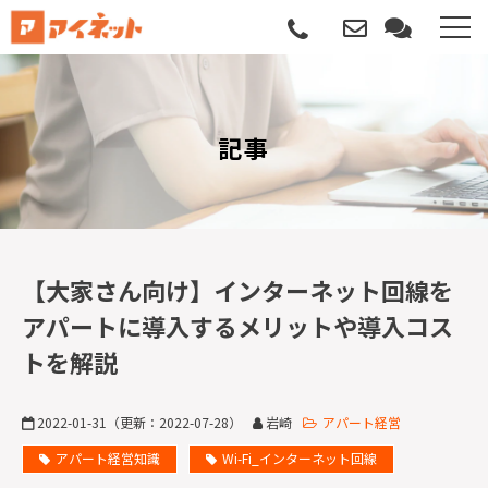
選ばれる理由
記事
導入について
サポートについて
導入事例
【大家さん向け】インターネット回線を
アパートに導入するメリットや導入コス
記事
トを解説
資料請求
2022-01-31
（更新：
2022-07-28
）
岩崎
アパート経営
サービス説明動画
アパート経営知識
Wi-Fi_インターネット回線