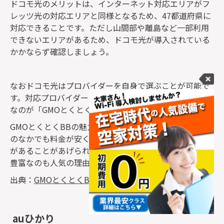
ドコモ光のメリットは、インターネット対応エリアがフ
レッツ光の対応エリアと同様となるため、47都道府県に
対応できることです。ただし山間部や離島など一部利用
できないエリアがあるため、ドコモ光が導入されている
かかならず確認しましょう。
なおドコモ光はプロバイダーを自身で選ぶことが可能で
す。対応プロバイダーは24社ありますが、なかでも人気
なのが「GMOとくとくBB」です。
GMOとくとくBBの魅力は、ドコモ光の全プロバイダー
のなかでも料金が安く、ネット回線の速度が速く安定性
があることがあげられます。また、各種キャンペーンが
豊富なのも人気の理由のひとつです。
出典：
GMOとくとくBB
auひかり