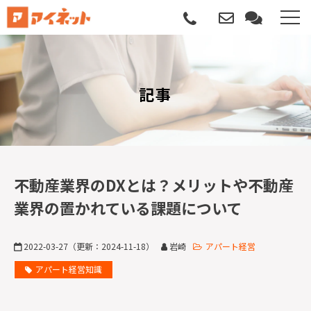
選ばれる理由
記事
導入について
サポートについて
導入事例
不動産業界のDXとは？メリットや不動産
業界の置かれている課題について
記事
2022-03-27
（更新：
2024-11-18
）
岩崎
アパート経営
資料請求
アパート経営知識
サービス説明動画