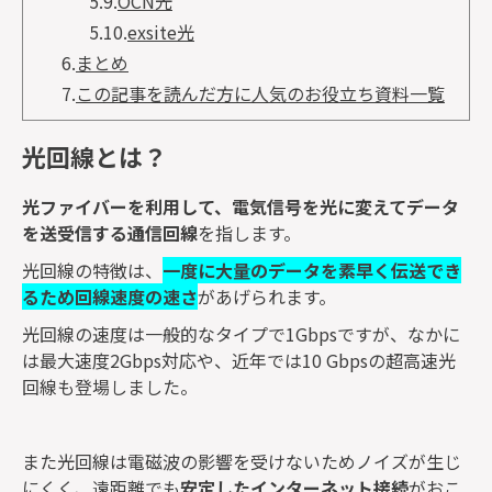
5.9.
OCN光
5.10.
exsite光
6.
まとめ
7.
この記事を読んだ方に人気のお役立ち資料一覧
光回線とは？
光ファイバーを利用して、電気信号を光に変えてデータ
を送受信する通信回線
を指します。
光回線の特徴は、
一度に大量のデータを素早く伝送でき
るため回線速度の速さ
があげられます。
光回線の速度は一般的なタイプで1Gbpsですが、なかに
は最大速度2Gbps対応や、近年では10 Gbpsの超高速光
回線も登場しました。
また光回線は電磁波の影響を受けないためノイズが生じ
にくく、遠距離でも
安定したインターネット接続
がおこ