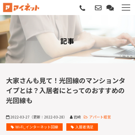
選ばれる理由
記事
導入について
サポートについて
導入事例
大家さんも見て！光回線のマンションタ
イプとは？入居者にとってのおすすめの
記事
光回線も
資料請求
2022-03-27
（更新：
2022-03-28
）
岩崎
アパート経営
サービス説明動画
Wi-Fi_インターネット回線
入居者満足