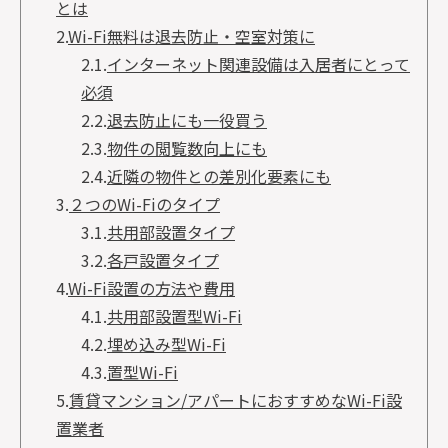
とは
2.
Wi-Fi無料は退去防止・空室対策に
2.1.
インターネット関連設備は入居者にとって
必須
2.2.
退去防止にも一役買う
2.3.
物件の閲覧数向上にも
2.4.
近隣の物件との差別化要素にも
3.
２つのWi-Fiのタイプ
3.1.
共用部設置タイプ
3.2.
各戸設置タイプ
4.
Wi-Fi設置の方法や費用
4.1.
共用部設置型Wi-Fi
4.2.
埋め込み型Wi-Fi
4.3.
置型Wi-Fi
5.
賃貸マンション/アパートにおすすめなWi-Fi設
置業者