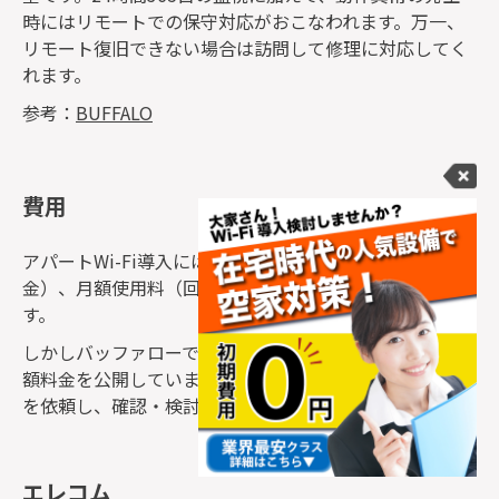
時にはリモートでの保守対応がおこなわれます。万一、
リモート復旧できない場合は訪問して修理に対応してく
れます。
参考：
BUFFALO
費用
アパートWi-Fi導入には、初期費用（工事費用、機器代
金）、月額使用料（回線費用、保守費用）がかかりま
す。
しかしバッファローでは、アパートWi-Fiの初期費用や月
額料金を公開していません。そのため、個別に見積もり
を依頼し、確認・検討する必要があります。
エレコム