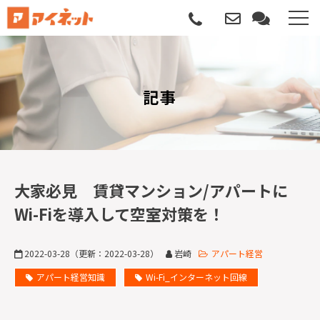
選ばれる理由
記事
導入について
サポートについて
導入事例
大家必見 賃貸マンション/アパートに
Wi-Fiを導入して空室対策を！
記事
2022-03-28
（更新：
2022-03-28
）
岩崎
アパート経営
資料請求
アパート経営知識
Wi-Fi_インターネット回線
サービス説明動画