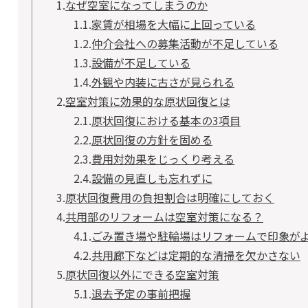
1.
なぜ空室になってしまうのか
1.1.
家賃が相場を大幅に上回っている
1.2.
仲介会社への募集活動が不足している
1.3.
設備が不足している
1.4.
外観や内装に古さが見られる
2.
空室対策に効果的な原状回復とは
2.1.
原状回復における基本の3項目
2.2.
原状回復の方針を固める
2.3.
費用対効果をじっくり考える
2.4.
設備の見直しも忘れずに
3.
原状回復費用の負担割合は明確にしておく
4.
共用部のリフォームは空室対策になる？
4.1.
ごみ置き場や駐輪場はリフォームで印象が
4.2.
共用廊下などは定期的な清掃を欠かさない
5.
原状回復以外にできる空室対策
5.1.
退去予定の事前把握