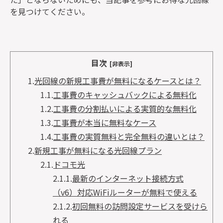
を見つけてください。
目次
[非表示]
1.
光回線の新規工事費が無料になるケースとは？
1.1.
工事費のキャッシュバックによる無料化
1.2.
工事費の分割払いによる実質的な無料化
1.3.
工事費が本当に無料なケース
1.4.
工事費の実質無料と完全無料の違いとは？
2.
新規工事が無料になる光回線プラン
2.1.
ドコモ光
2.1.1.
最新のインターネット接続方式
（v6）対応WiFiルーターが無料で使える
2.1.2.
初回無料の訪問設定サービスを受けら
れる