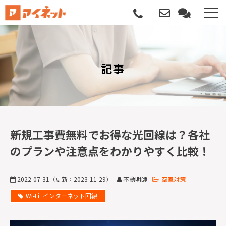
選ばれる理由
記事
導入について
サポートについて
導入事例
新規工事費無料でお得な光回線は？各社
のプランや注意点をわかりやすく比較！
記事
2022-07-31
（更新：
2023-11-29
）
不動明師
空室対策
資料請求
Wi-Fi_インターネット回線
サービス説明動画