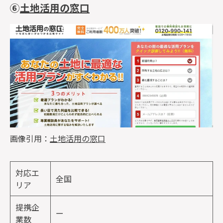
⑥
土地活用の窓口
画像引用：
土地活用の窓口
対応エ
全国
リア
提携企
ー
業数