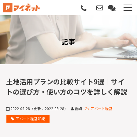
選ばれる理由
記事
導入について
サポートについて
導入事例
土地活用プランの比較サイト9選｜サイ
トの選び方・使い方のコツを詳しく解説
記事
2022-09-28
（更新：
2022-09-28
）
岩崎
アパート経営
資料請求
アパート経営知識
サービス説明動画