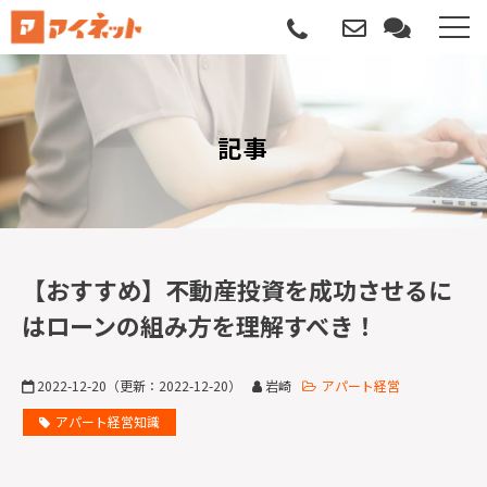
選ばれる理由
記事
導入について
サポートについて
導入事例
【おすすめ】不動産投資を成功させるに
はローンの組み方を理解すべき！
記事
2022-12-20
（更新：
2022-12-20
）
岩崎
アパート経営
資料請求
アパート経営知識
サービス説明動画