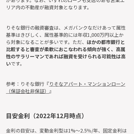
リア内の不動産が融資対象となります。
りそな銀行の融資審査は、メガバンクなだけあって属性
基準はきびしく、属性基準的には年収1,000万円以上か
ら対象になることが多いです。ただ、
ほかの都市銀行と
比較すると審査が柔軟におこなわれる傾向が強く、高属
性のサラリーマンであれば融資を受けられる可能性は高
い
です。
参考：りそな銀行『
りそなアパート・マンションローン
（保証会社非保証）
』
目安金利（2022年12月時点）
金利の目安は、変動金利型は1%～2.5％/年、固定金利は