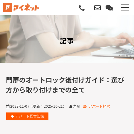
選ばれる理由
記事
導入について
サポートについて
導入事例
門扉のオートロック後付けガイド：選び
方から取り付けまでの全て
記事
2023-11-07
（更新：
2025-10-21
）
岩崎
アパート経営
資料請求
アパート経営知識
サービス説明動画