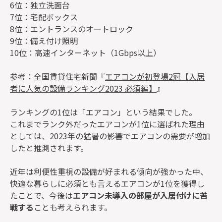
6位：独立洗面台
7位：宅配ボックス
8位：エントランスのオートロック
9位：備え付け照明
10位：高速インターネット（1Gbps以上）
参考：全国賃貸住宅新聞『
エアコンが初登場2冠【入居
者に人気の設備ランキング2023 必須編】
』
ランキングの1位は「エアコン」という結果でした。
これまでランク外だったエアコンが1位に選ばれた理由
としては、2023年の猛暑の影響でエアコンの需要が増加
したと推測されます。
近年は利便性重視の設備が好まれる傾向が強かった中、
快適な暮らしに必須とも言えるエアコンが1位を獲得し
たことで、今後は
エアコン未導入の部屋が入居付けに苦
戦する
ことも考えられます。