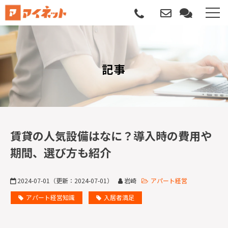
選ばれる理由
記事
導入について
サポートについて
導入事例
賃貸の人気設備はなに？導入時の費用や
期間、選び方も紹介
記事
2024-07-01
（更新：
2024-07-01
）
岩崎
アパート経営
資料請求
アパート経営知識
入居者満足
サービス説明動画