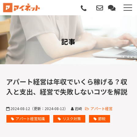
選ばれる理由
記事
導入について
サポートについて
導入事例
アパート経営は年収でいくら稼げる？収
入と支出、経営で失敗しないコツを解説
記事
2024-08-12
（更新：
2024-08-12
）
岩崎
アパート経営
資料請求
アパート経営知識
リスク対策
節税
サービス説明動画