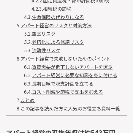
4.2.2.
固定資産税・都市計画税の節税
4.2.3.
相続税の節税
4.3.
生命保険の代わりになる
5.
アパート経営のリスクと対策方法
5.1.
空室リスク
5.2.
老朽化による修繕リスク
5.3.
流動性リスク
6.
アパート経営で失敗しないためのポイント
6.1.
賃貸需要が低下しないアパートを選ぶ
6.2.
アパート経営に必要な知識を身に付ける
6.3.
長期目線で収支計画を立てる
6.4.
コスト削減や節税で支出を抑える
7.
まとめ
8.
この記事を読んだ方に人気のお役立ち資料一覧
アパート経営の平均年収は約543万円