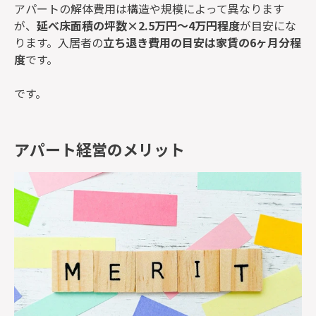
アパートの解体費用は構造や規模によって異なります
が、
延べ床面積の坪数×2.5万円～4万円程度
が目安にな
ります。入居者の
立ち退き費用の目安は家賃の6ヶ月分程
度
です。
です。
アパート経営のメリット