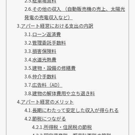
2.5.
駐車場賃料
2.6.
その他の収入 （自動販売機の売上、太陽光
発電の売電収入など）
3.
アパート経営における支出の内訳
3.1.
ローン返済費
3.2.
管理委託手数料
3.3.
損害保険料
3.4.
水道光熱費
3.5.
建物・設備の修繕費
3.6.
仲介手数料
3.7.
広告料（AD）
3.8.
建物の解体費用や立ち退き料
4.
アパート経営のメリット
4.1.
長期にわたって安定した収入が得られる
4.2.
節税につながる
4.2.1.
所得税・住民税の節税