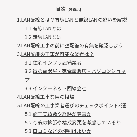
目次
[非表示]
1.
LAN配線とは？有線LANと無線LANの違いを解説
1.1.
有線LANとは
1.2.
無線LANとは
2.
LAN配線工事の前に空配管の有無を確認しよう
3.
LAN配線の工事が可能な業者は？
3.1.
住宅インフラ設備業者
3.2.
街の電器屋・家電量販店・パソコンショッ
プ
3.3.
インターネット回線会社
4.
LAN配線工事費用の相場
5.
LAN配線の工事業者選びのチェックポイント3選
5.1.
施工実績数や経験が豊富か
5.2.
今後の拡張や構成変更を考慮しているか
5.3.
口コミなどの評判はよいか