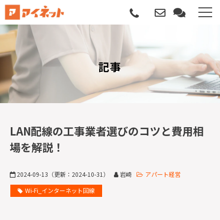
選ばれる理由
記事
導入について
サポートについて
導入事例
LAN配線の工事業者選びのコツと費用相
場を解説！
記事
2024-09-13
（更新：
2024-10-31
）
岩崎
アパート経営
資料請求
Wi-Fi_インターネット回線
サービス説明動画