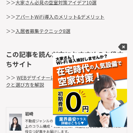
＞＞
大家さん必見の空室対策アイデア10選
＞＞
アパートWiFi導入のメリット&デメリット
＞＞
入居者募集テクニック8選
この記事を読んだ方におすすめのお役立
ちサイト
＞＞
WEBデザイナーにおすすめのパソコン6選｜スペッ
クと選び方を解説
岩崎
不動産ジャンルのライター歴は2年半以上。その間、100本以
上のコラム構成・執筆を担当。満室経営を目指す大家さんに
役立つ記事をお届けします。