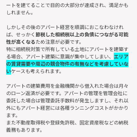
ートを建てることで目的の大部分が達成され、満足かも
しれません。
しかしその後のアパート経営を順調におこなわなけれ
ば、せっかく
節税した相続税以上の負債につながる可能
性が高くなる
ため注意が必要です。
特に相続税対策で所有している土地にアパートを建築す
る場合、アパート建築に意識が集中してしまい、
エリア
の賃貸需要や周辺の競合物件の有無などを考慮していな
い
ケースも考えられます。
アパートの建築費用を金融機関から借入れた場合は月々
のローン返済が必要です。アパートの管理を管理会社に
委託した場合は管理委託手数料が発生しますし、それ以
外にもアパート経営には各種ランニングコストがかかり
ます。
また不動産取得税や登録免許税、固定資産税などの納税
義務もあります。