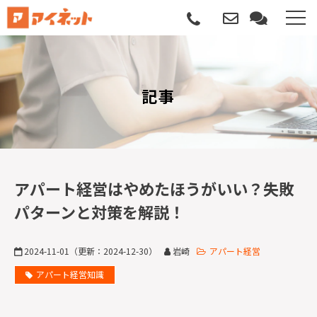
選ばれる理由
記事
導入について
サポートについて
導入事例
アパート経営はやめたほうがいい？失敗
パターンと対策を解説！
記事
2024-11-01
（更新：
2024-12-30
）
岩崎
アパート経営
資料請求
アパート経営知識
サービス説明動画