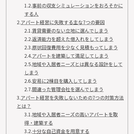
1.2.
事前の収支シミュレーションをおろそかに
する人
2.
アパート経営に失敗する主な7つの要因
2.1.
賃貸需要のない立地に選んでしまう
2.2.
返済能力を超えた借入れをしてしまう
2.3.
原状回復費用を少なく見積もってしまう
2.4.
アパートを建築して満足してしまう
2.5.
地域や入居者ニーズとは異なる設計をして
しまう
2.6.
安易に2棟目を購入してしまう
2.7.
間違った管理会社を選んでしまう
3.
アパート経営を失敗しないための7つの対策方法
とは？
3.1.
地域や入居者ニーズの高いアパートを取
得・建築する
3.2.
十分な自己資金を用意する