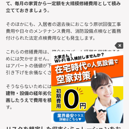
て、毎月の家賃から一定額を大規模修繕費用として積み
立てておきましょう
。
そのほかにも、入居者の退去後におこなう原状回復工事
費用や日々のメンテナンス費用、消防設備点検など義務
付けられた法定点検費用なども発生します。
これらの修繕費用は、健全なアパート経営を継続するた
めには欠かせません。もし、修繕費を捻出できない場合
はアパートの価値が下落し、入居者獲得のために家賃の
引き下げを余儀なくされます。
そうならないためには大規模修繕費の積立てとは別に、
建物・設備の経年劣化を見越して設備の交換や修繕を計
画したうえで費用を積み立てておく
ことをおすすめしま
す。
リスクを想定した収支シミュレーションをお