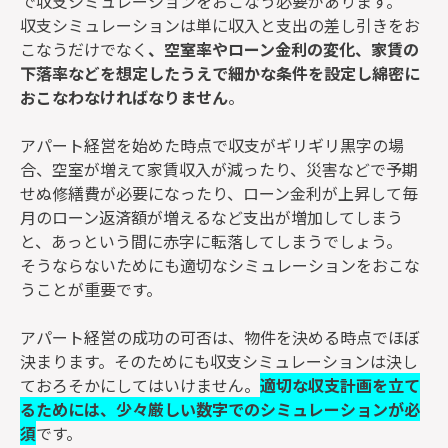
で収支シミュレーションをおこなう必要があります。
収支シミュレーションは単に収入と支出の差し引きをお
こなうだけでなく
、空室率やローン金利の変化、家賃の
下落率などを想定したうえで細かな条件を設定し綿密に
おこなわなければなりません
。
アパート経営を始めた時点で収支がギリギリ黒字の場
合、空室が増えて家賃収入が減ったり、災害などで予期
せぬ修繕費が必要になったり、ローン金利が上昇して毎
月のローン返済額が増えるなど支出が増加してしまう
と、あっという間に赤字に転落してしまうでしょう。
そうならないためにも適切なシミュレーションをおこな
うことが重要です。
アパート経営の成功の可否は、物件を決める時点でほぼ
決まります。そのためにも収支シミュレーションは決し
ておろそかにしてはいけません。
適切な収支計画を立て
るためには、少々厳しい数字でのシミュレーションが必
須
です。