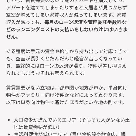
しかし、賃貸需要のない立地のアパートを購入したり、
アパートを建ててしまったりすると入居者が見つからず
空室が増えてしまい家賃収入が減ってしまいます。家賃
収入が減っても、
毎月のローン返済や管理委託手数料な
どのランニングコストの支払いをしないわけにはいきま
せん
。
ある程度は手元の資金や給与から持ち出しで対応できて
も、空室が長引くとだんだんと経営が苦しくなってい
き、最終的にはローンの返済が滞り、物件が差し押さえ
られてしまうおそれも考えられます。
賃貸需要がない立地は、都市圏か地方都市か、単身向け
物件かファミリー向け物件かなどによって異なります。
以下は単身向け物件で避けたほうがよい立地の例です。
人口減少が進んでいるエリア（そもそも人が少ない土
地は賃貸需要が低い）
生活利便性が低いエリア（買い物施設や飲食店、銀