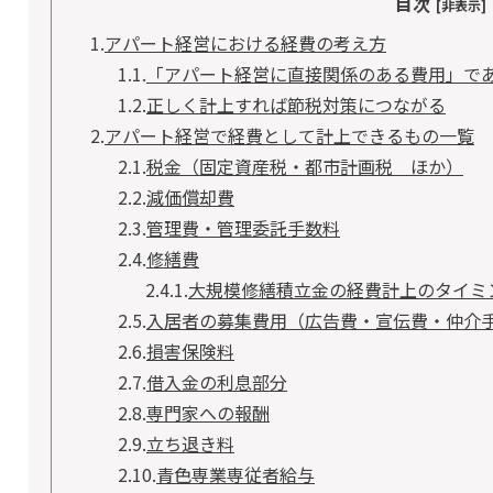
目次
[非表示]
1.
アパート経営における経費の考え方
1.1.
「アパート経営に直接関係のある費用」で
1.2.
正しく計上すれば節税対策につながる
2.
アパート経営で経費として計上できるもの一覧
2.1.
税金（固定資産税・都市計画税 ほか）
2.2.
減価償却費
2.3.
管理費・管理委託手数料
2.4.
修繕費
2.4.1.
大規模修繕積立金の経費計上のタイミ
2.5.
入居者の募集費用（広告費・宣伝費・仲介
2.6.
損害保険料
2.7.
借入金の利息部分
2.8.
専門家への報酬
2.9.
立ち退き料
2.10.
青色専業専従者給与