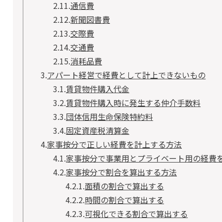
2.11.
通信費
2.12.
新聞図書費
2.13.
交際費
2.14.
交通費
2.15.
消耗品費
3.
アパート経営で経費として計上できないもの
3.1.
賃貸物件購入代金
3.2.
賃貸物件購入時に発生する仲介手数料
3.3.
団体信用生命保険特約料
3.4.
固定資産税清算金
4.
家事按分で正しい経費を計上する方法
4.1.
家事按分で事業用とプライベート用の経費
4.2.
家事按分で割合を算出する方法
4.2.1.
面積の割合で算出する
4.2.2.
時間の割合で算出する
4.2.3.
可視化できる割合で算出する