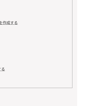
を作成する
する