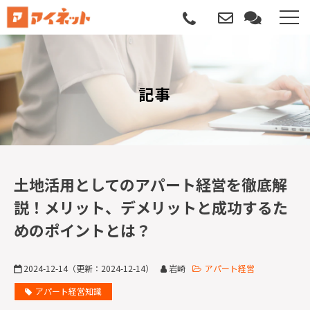
選ばれる理由
記事
導入について
サポートについて
導入事例
土地活用としてのアパート経営を徹底解
説！メリット、デメリットと成功するた
記事
めのポイントとは？
資料請求
2024-12-14
（更新：
2024-12-14
）
岩崎
アパート経営
サービス説明動画
アパート経営知識