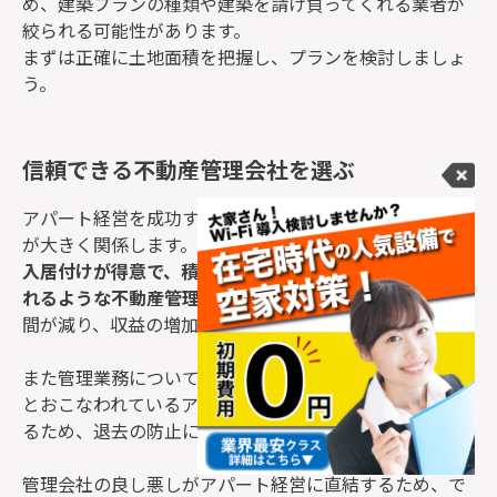
め、建築プランの種類や建築を請け負ってくれる業者が
絞られる可能性があります。
まずは正確に土地面積を把握し、プランを検討しましょ
う。
信頼できる不動産管理会社を選ぶ
アパート経営を成功するためには、不動産管理会社選び
が大きく関係します。
入居付けが得意で、積極的に空室対策方法を提案してく
れるような不動産管理会社を選ぶ
ことができれば空室期
間が減り、収益の増加が期待できます。
また管理業務についても同様です。清掃や修繕がきちん
とおこなわれているアパートは入居者の満足度が高くな
るため、退去の防止につながります。
管理会社の良し悪しがアパート経営に直結するため、で