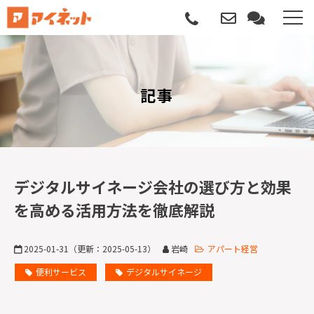
選ばれる理由
記事
導入について
サポートについて
導入事例
デジタルサイネージ会社の選び方と効果
を高める活用方法を徹底解説
記事
2025-01-31
（更新：
2025-05-13
）
岩崎
アパート経営
資料請求
便利サービス
デジタルサイネージ
サービス説明動画