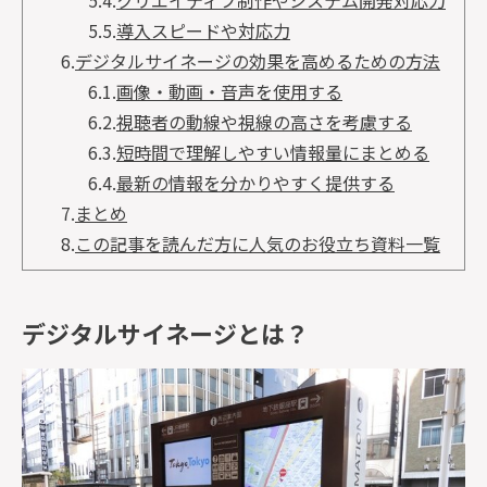
5.4.
クリエイティブ制作やシステム開発対応力
5.5.
導入スピードや対応力
6.
デジタルサイネージの効果を高めるための方法
6.1.
画像・動画・音声を使用する
6.2.
視聴者の動線や視線の高さを考慮する
6.3.
短時間で理解しやすい情報量にまとめる
6.4.
最新の情報を分かりやすく提供する
7.
まとめ
8.
この記事を読んだ方に人気のお役立ち資料一覧
デジタルサイネージとは？