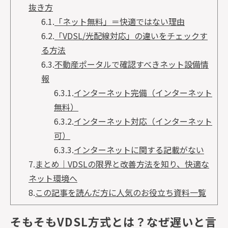
抜き方
6.1.
「ネット無料」＝快適ではない理由
6.2.
「VDSL/光配線対応」の違いをチェックす
る方法
6.3.
不動産ポータルで確認すべきネット設備情
報
6.3.1.
インターネット完備（インターネット
無料）
6.3.2.
インターネット対応（インターネット
可）
6.3.3.
インターネットに関する記載がない
7.
まとめ｜VDSLの限界と改善方法を知り、快適な
ネット環境へ
8.
この記事を読んだ方に人気のお役立ち資料一覧
そもそもVDSL方式とは？なぜ遅いと言