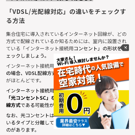
「VDSL/光配線対応」の違いをチェックす
る方法
集合住宅に導入されているインターネット回線が、どの
方式で配線されているか知るためには、室内に設置され
ている
「インターネット接続用
コンセント
」の形状をチ
ェックしましょう。
インターネット接続用コンセントが
モジュラージャック
の場合、
VDSL
配線方式
のインターネット回線である場合
がほとんどです。
インターネット接続用コンセントに
「光」「光回線」
「光コンセント
SC
」などの文字が記されていれば、光配
線方式
である可能性が高いです。
なお、光コンセントは、通常のコンセントと一体化して
いるタイプと分離しているタイプなど、異なる形状のも
のがあります。