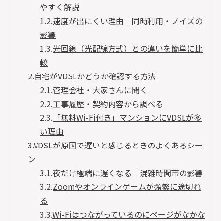
やすく解説
1.2.
速度が出にくい理由｜同時利用・ノイズの
影響
1.3.
光回線（光配線方式）との違いを簡単に比
較
2.
自宅がVDSLかどうか確認する方法
2.1.
管理会社・大家さんに聞く
2.2.
工事履歴・契約内容から調べる
2.3.
「無料Wi-Fi付き」マンションにVDSLが多
い理由
3.
VDSLが原因で遅いと感じるときのよくあるシー
ン
3.1.
夜だけ極端に遅くなる｜混雑時間帯の影響
3.2.
Zoomやオンラインゲームが頻繁に途切れ
る
3.3.
Wi-Fiはつながっているのにページがなかな