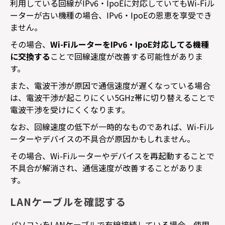
利用している回線が
IPv6
・
IpoE
に対応していても
Wi-Fi
ル
ーターが古い機種の場合、
IPv6
・
IpoE
の恩恵を享受でき
ません。
その場合、
Wi-Fi
ルーターを
IPv6
・
IpoE
対応してる機種
に交換する
ことで回線速度が改善する可能性がありま
す。
また、電波干渉が原因で通信速度が遅くなっている場合
は、電波干渉が起こりにくい
5GHz
帯に切り替えることで
電波干渉を受けにくくなります。
なお、回線速度の低下が一時的なものであれば、
Wi-Fi
ル
ーターやデバイスの不具合が原因かもしれません。
その場合、
Wi-Fi
ルーターやデバイスを再起動することで
不具合が解消され、通信速度が改善することがありま
す。
LANケーブルを確認する
パソコンを
LAN
ケーブルで有線接続している場合、使用