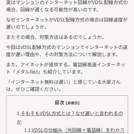
実はマンションのインターネット回線が
VDSL
配線方式の
場合、回線が遅くなる可能性が高いのです。
なぜインターネットが
VDSL
配線方式の場合は回線速度が
遅いのでしょうか。
またその場合、対策方法はあるのでしょうか。
今回は
VDSL
配線方式のマンションでインターネットの速
度が遅い理由や、その対策方法について解説します。
また、アイネットが提供する、電話線高速インターネッ
ト「メタル
fast
」も紹介しています。
「インターネット無料は遅い」と感じている大家さん
は、ぜひご確認ください。
目次
[非表示]
1.
そもそもVDSL方式とは？なぜ遅いと言われるの
か
1.1.
VDSLの仕組み（光回線＋電話線）をわかり