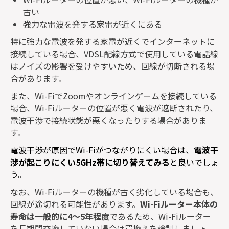
古い
強力な電波を発する家電が近くにある
特に強力な電波を発する家電が近くでインターネットに
接続している場合、
VDSL
配線方式で使用している電話線
はノイズの影響を受けやすいため、回線が切断される場
合があります。
また、
Wi-Fi
で
Zoom
やオンラインゲームを接続している
場合、
Wi-Fi
ルーターの位置が悪く電波が遮断されたり、
電波干渉で接続状態が悪くなったりする場合がありま
す。
電波干渉が原因で
Wi-Fi
がつながりにくい場合は、
電波干
渉が起こりにくい
5GHz
帯に切り替えてみる
と良いでしょ
う。
なお、
Wi-Fi
ルーターの機種が古く劣化している場合も、
回線が途切れる可能性があります。
Wi-Fi
ルーター本体の
寿命は一般的に
4
～
5
年程度
であるため、
Wi-Fi
ルーター
を長期間交換していない場合は買換えを検討しましょ