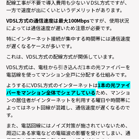
配線工事が不要で導入費用も少ないＶ
DSL
方式ですが、
一方で速度が出にくいというデメリットがあります。
VDSL
方式の通信速度は最大
100Mbps
ですが、使用状況
によっては通信速度が遅いため注意が必要です。
特にインターネット接続が集中する時間帯には通信速度
が遅くなるケースが多いです。
これは、
VDSL
方式の配線方式が関係しています。
VDSL
方式は、電柱から引き込んだ
1
本の光ファイバーを
電話線を使ってマンション全戸に分配する仕組みです。
ようするに
VDSL
方式のインターネットは
1
本の光ファイ
バーをマンション全体でシェアしている
ため、マンショ
ンの居住者がインターネットを利用する曜日や時間帯に
よってはネット回線が混雑し、通信速度が遅くなるので
す。
また、電話回線にはノイズ対策が施されていないため、
周辺にある家電などの電磁波の影響を受けてしまい、通