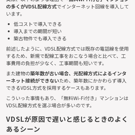
の多くが
VDSL
配線方式
でインターネット回線を導入して
います。
低コストで導入できる
導入までの期間が短い
築古物件でも導入できる
前述したように、
VDSL
配線方式では既存の電話線を使用
するため、新規で配線工事をおこなう場合と比べて、工
事費用の負担が少なく、工事期間も短いです。
また建物の
築年数が古い場合、光配線方式によるインタ
ーネット接続ができない
ため、築年数にかかわらず導入
できる
VDSL
方式を採用するケースもあります。
こういった事情もあり、「無料
Wi-Fi
付き」マンションは
VDSL
配線方式を選ぶ場合が多いのです。
VDSLが原因で遅いと感じるときのよく
あるシーン