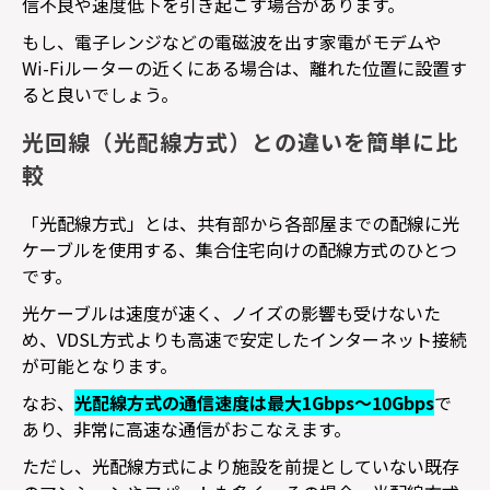
信不良や速度低下を引き起こす場合があります。
もし、電子レンジなどの電磁波を出す家電がモデムや
Wi-Fi
ルーターの近くにある場合は、離れた位置に設置す
ると良いでしょう。
光回線（光配線方式）との違いを簡単に比
較
「光配線方式」とは、共有部から各部屋までの配線に光
ケーブルを使用する、集合住宅向けの配線方式のひとつ
です。
光ケーブルは速度が速く、ノイズの影響も受けないた
め、
VDSL
方式よりも高速で安定したインターネット接続
が可能となります。
なお、
光配線方式の通信速度は最大
1Gbps
～
10Gbps
で
あり、非常に高速な通信がおこなえます。
ただし、光配線方式により施設を前提としていない既存