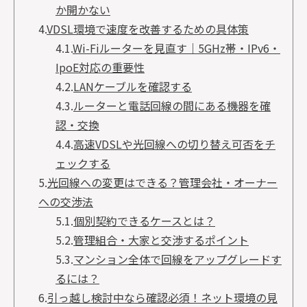
か開かない
4.
VDSL環境で速度を改善するための具体策
4.1.
Wi-Fiルーターを見直す｜5GHz帯・IPv6・
IpoE対応の重要性
4.2.
LANケーブルを確認する
4.3.
ルーターと電話回線の間にある機器を確
認・交換
4.4.
高速VDSLや光回線への切り替え可否をチ
ェックする
5.
光回線への変更はできる？管理会社・オーナー
への交渉法
5.1.
個別契約できるケースとは？
5.2.
管理組合・大家と交渉するポイント
5.3.
マンション全体で回線をアップグレードす
るには？
6.
引っ越し検討中なら確認必須！ネット環境の見