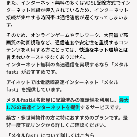
また、インターネット無料の多くは
VDSL
配線方式でイン
ターネット回線が導入されているため、インターネット
接続が集中する時間帯は通信速度が遅くなってしまいま
す。
そのため、オンラインゲームやテレワーク、大容量で高
画質の動画視聴など、通信速度や安定性を重視するコン
テンツを利用する方にとっては、
快適なネット環境とは
言えない
ケースも少なくありません。
インターネット無料の高速通信を実現するなら「メタル
fast
」がおすすめです。
アイネットでは電話線高速インターネット
「メタル
fast
」を
提供しています。
メタル
fast
は各部屋に配線済みの電話線を利用し、
最大
1.7G
の高速インターネットを提供
するサービスです。
築古・多世帯物件の方に特におすすめのプランです。是
非一度下記リンクから詳しくご確認ください。
「メタルfast」について詳しくはこちら