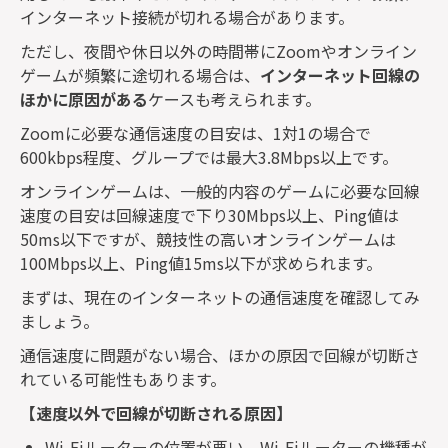
インターネット接続が切れる場合があります。
ただし、夜間や休日以外の時間帯に
Zoom
やオンライン
ゲームが頻繁に途切れる場合は、
インターネット回線の
ほかに原因がある
ケースも考えられます。
Zoom
に必要な通信速度の目安は、
1
対
1
の場合で
600kbps
程度、グループでは最大
3.8Mbps
以上です。
オンラインゲームは、一般的内容のゲームに必要な回線
速度の目安は回線速度で下り
30Mbps
以上、
Ping
値は
50ms
以下ですが、競技性の高いオンラインゲームは
100Mbps
以上、
Ping
値
15ms
以下が求められます。
まずは、現在のインターネットの通信速度を確認してみ
ましょう。
通信速度に問題がない場合、ほかの原因で回線が切断さ
れている可能性もあります。
【速度以外で回線が切断される原因】
Wi-Fi
ルーターの位置が悪い、
Wi-Fi
ルーターの機種が