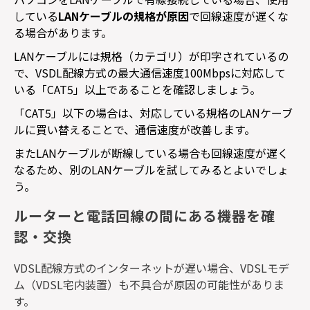
している
LAN
ケーブルの規格が原因
で回線速度が遅くな
る場合があります。
LAN
ケーブルには規格（カテゴリ）が印字されているの
で、
VSDL
配線方式の最大通信速度
100Mbps
に対応して
いる「
CAT5
」以上であることを確認しましょう。
「
CAT5
」以下の場合は、対応している規格の
LAN
ケーブ
ルに買い替えることで、通信速度が改善します。
また
LAN
ケーブルが断線している場合も回線速度が遅く
なるため、別の
LAN
ケーブルを試してみるとよいでしょ
う。
ルーターと電話回線の間にある機器を確
認・交換
VDSL
配線方式のインターネットが遅い場合、
VDSL
モデ
ム（
VDSL
宅内装置）も不具合が原因の可能性がありま
す。