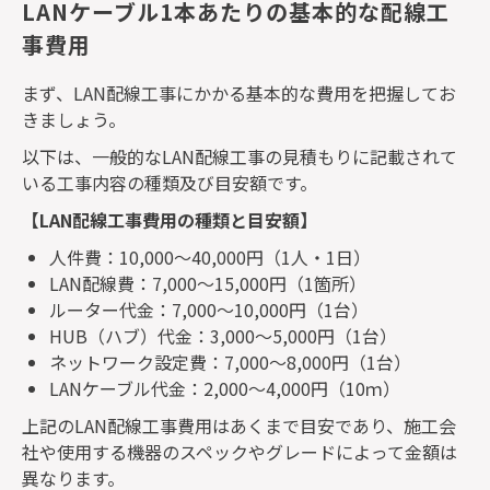
LANケーブル1本あたりの基本的な配線工
事費用
まず、
LAN
配線工事にかかる基本的な費用を把握してお
きましょう。
以下は、一般的な
LAN
配線工事の見積もりに記載されて
いる工事内容の種類及び目安額です。
【
LAN
配線工事費用の種類と目安額】
人件費：
10,000
～
40,000
円（
1
人・
1
日）
LAN
配線費：
7,000
～
15,000
円（
1
箇所）
ルーター代金：
7,000
～
10,000
円（
1
台）
HUB
（ハブ）代金：
3,000
～
5,000
円（
1
台）
ネットワーク設定費：
7,000
～
8,000
円（
1
台）
LAN
ケーブル代金：
2,000
～
4,000
円（
10
ｍ）
上記の
LAN
配線工事費用はあくまで目安であり、施工会
社や使用する機器のスペックやグレードによって金額は
異なります。