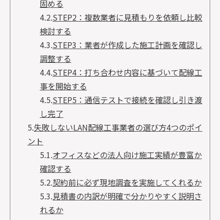
固める
4.2.
STEP2：複数業者に見積もりを依頼し比較
検討する
4.3.
STEP3：業者が作成した施工計画を確認し
調整する
4.4.
STEP4：打ち合わせ内容に基づいて配線工
事を開始する
4.5.
STEP5：通信テストで接続を確認し引き渡
し完了
5.
失敗しないLAN配線工事業者の選び方4つのポイ
ント
5.1.
オフィスなどの法人向け施工実績が豊富か
確認する
5.2.
契約前に必ず現地調査を実施してくれるか
5.3.
見積書の内訳が明確で分かりやすく説明さ
れるか