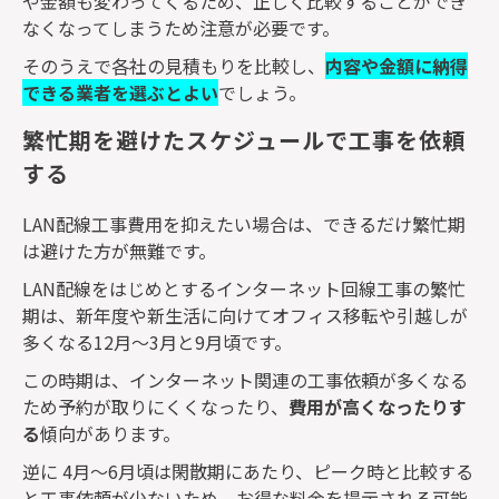
や金額も変わってくるため、正しく比較することができ
なくなってしまうため注意が必要です。
そのうえで各社の見積もりを比較し、
内容や金額に納得
できる業者を選ぶとよい
でしょう。
繁忙期を避けたスケジュールで工事を依頼
する
LAN
配線工事費用を抑えたい場合は、できるだけ繁忙期
は避けた方が無難です。
LAN
配線をはじめとするインターネット回線工事の繁忙
期は、新年度や新生活に向けてオフィス移転や引越しが
多くなる
12
月～
3
月と
9
月頃です。
この時期は、インターネット関連の工事依頼が多くなる
ため予約が取りにくくなったり、
費用が高くなったりす
る
傾向があります。
逆に
4
月～
6
月頃は閑散期にあたり、ピーク時と比較する
と工事依頼が少ないため、お得な料金を提示される可能