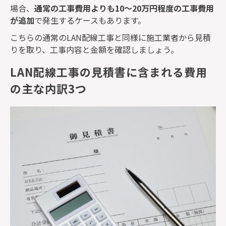
場合、
通常の工事費用よりも
10
～
20
万円程度の工事費用
が追加
で発生するケースもあります。
こちらの通常の
LAN
配線工事と同様に施工業者から見積
りを取り、工事内容と金額を確認しましょう。
LAN配線工事の見積書に含まれる費用
の主な内訳3つ