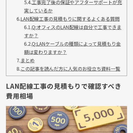
5.4.
工事完了後の保証やアフターサポートが充
実しているか
6.
LAN配線工事の見積もりに関するよくある質問
6.1.
Q:オフィスのLAN配線は自分で工事できま
すか？
6.2.
Q:LANケーブルの種類によって見積もり金
額は変わりますか？
7.
まとめ
8.
この記事を読んだ方に人気のお役立ち資料一覧
LAN配線工事の見積もりで確認すべき
費用相場