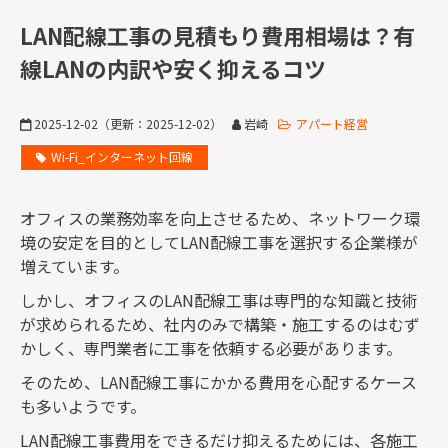
監修者一覧
LAN配線工事の見積もり費用相場は？有
線LANの内訳や安く抑えるコツ
2025-12-02
（更新：
2025-12-02
）
岩崎
アパート経営
Wi-Fi_インターネット回線
オフィスの業務効率を向上させるため、ネットワーク環
境の安定を目的として
LAN
配線工事を選択する企業様が
増えています。
しかし、オフィスの
LAN
配線工事は専門的な知識と技術
が求められるため、社内のみで構築・施工するのはむず
かしく、専門業者に工事を依頼する必要があります。
そのため、
LAN
配線工事にかかる費用を心配するケース
も多いようです。
LAN
配線工事費用をできるだけ抑えるためには、各施工