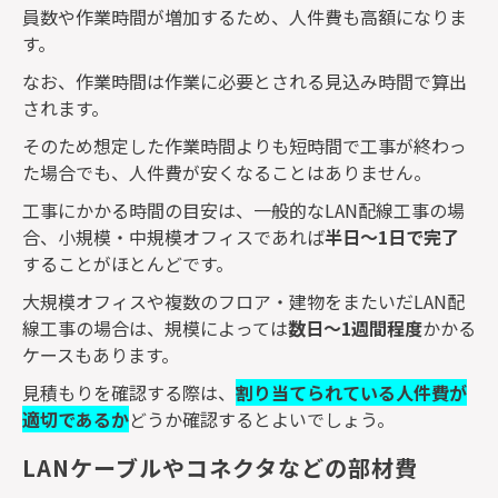
員数や作業時間が増加するため、人件費も高額になりま
す。
なお、作業時間は作業に必要とされる見込み時間で算出
されます。
そのため想定した作業時間よりも短時間で工事が終わっ
た場合でも、人件費が安くなることはありません。
工事にかかる時間の目安は、一般的な
LAN
配線工事の場
合、小規模・中規模オフィスであれば
半日～
1
日で完了
することがほとんどです。
大規模オフィスや複数のフロア・建物をまたいだ
LAN
配
線工事の場合は、規模によっては
数日～
1
週間程度
かかる
ケースもあります。
見積もりを確認する際は、
割り当てられている人件費が
適切であるか
どうか確認するとよいでしょう。
LANケーブルやコネクタなどの部材費