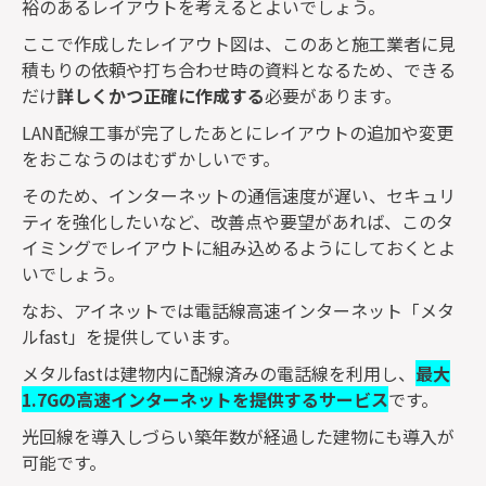
裕のあるレイアウトを考えるとよいでしょう。
ここで作成したレイアウト図は、このあと施工業者に見
積もりの依頼や打ち合わせ時の資料となるため、できる
だけ
詳しくかつ正確に作成する
必要があります。
LAN
配線工事が完了したあとにレイアウトの追加や変更
をおこなうのはむずかしいです。
そのため、インターネットの通信速度が遅い、セキュリ
ティを強化したいなど、改善点や要望があれば、このタ
イミングでレイアウトに組み込めるようにしておくとよ
いでしょう。
なお、アイネットでは電話線高速インターネット「メタ
ル
fast
」を提供しています。
メタル
fast
は建物内に配線済みの電話線を利用し、
最大
1.7G
の高速インターネットを提供するサービス
です。
光回線を導入しづらい築年数が経過した建物にも導入が
可能です。