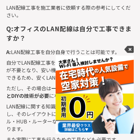
LAN
配線工事を施工業者に依頼する際の参考にしてくだ
さい。
Q:オフィスのLAN配線は自分で工事できま
すか？
A:
LAN
配線工事を自分自身で行うことは可能です。
自分で
LAN
配線工事をおこなうことで、人件費と作業費
が不要となり、安い機材を用意することで部材費も節約
できるため、安く
LAN
配線をしたい方に向いています。
ただし、その場合は
一定レベルの
LAN
配線に関する知識
と
DIY
の技術が必要
になります。
LAN
配線に関する知識については、レイアウトを作成
し、そのレイアウトに合わせて必要な機器（
LAN
ケーブ
ル・
HUB
・ルーターなど）の選定・購入を行う必要があ
ります。
また実際に工事を行うための工具なども必要です。