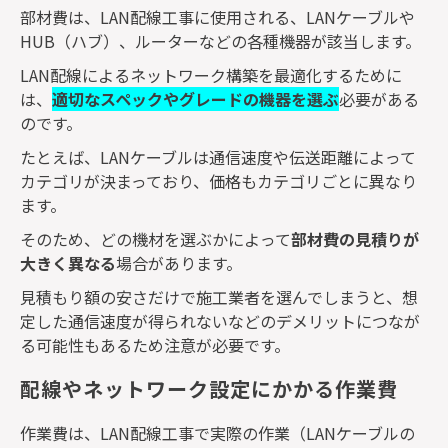
部材費は、
LAN
配線工事に使用される、
LAN
ケーブルや
HUB
（ハブ）、ルーターなどの各種機器が該当します。
LAN
配線によるネットワーク構築を最適化するために
は、
適切なスペックやグレードの機器を選ぶ
必要がある
のです。
たとえば、
LAN
ケーブルは通信速度や伝送距離によって
カテゴリが決まっており、価格もカテゴリごとに異なり
ます。
そのため、どの機材を選ぶかによって
部材費の見積りが
大きく異なる
場合があります。
見積もり額の安さだけで施工業者を選んでしまうと、想
定した通信速度が得られないなどのデメリットにつなが
る可能性もあるため注意が必要です。
配線やネットワーク設定にかかる作業費
作業費は、
LAN
配線工事で実際の作業（
LAN
ケーブルの