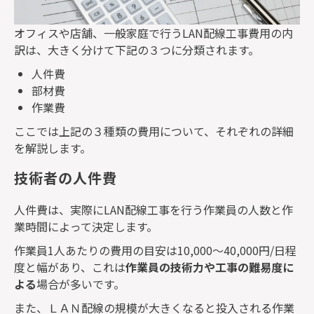
オフィスや店舗、一般家庭で行う
LAN
配線工事費用の内
訳は、大きく分けて下記の３つに分類されます。
人件費
部材費
作業費
ここでは上記の３種類の費用について、それぞれの詳細
を解説します。
技術者の人件費
人件費は、実際に
LAN
配線工事を行う作業員の人数と作
業時間によって決定します。
作業員
1
人あたりの費用の目安は
10,000
～
40,000
円
/
日程
度と幅があり、これは
作業員の技術力や工事の難易度に
よる
場合が多いです。
また、ＬＡＮ配線の規模が大きくなると投入される作業