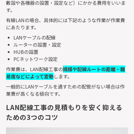
敷設や各機器の設置・設定など）にかかる費用をいいま
す。
有線
LAN
の場合、具体的には下記のような作業が作業費
にあたります。
LAN
ケーブルの配線
ルーターの設置・設定
HUB
の設置
PC
ネットワーク設定
作業費は、
LAN
配線工事の
規模や配線ルートの距離・難
易度などによって変動
します。
一般的に
LAN
ケーブルを通すための配管がない場合は作
業費が高くなる傾向です。
LAN配線工事の見積もりを安く抑える
ための3つのコツ