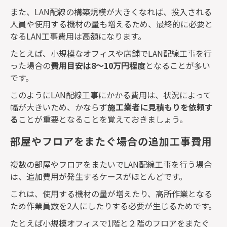
また、
LAN
配線の構築規模が大きくなれば、投入される
人員や使用する機材の量も増えるため、最終的に必要と
なる
LAN
工事費用は高額になります。
たとえば、小規模なオフィスや店舗で
LAN
配線工事を行
った場合の
費用目安は
8
～
10
万円程度
となることが多い
です。
このように
LAN
配線工事にかかる費用は、状況によって
幅が大きいため、かならず
施工業者に見積もりを依頼す
る
ことが重要となることを覚えておきましょう。
部屋やフロアをまたぐ場合の追加工事費用
複数の部屋やフロアをまたいで
LAN
配線工事を行う場合
は、追加費用が発生するケースがほとんどです。
これは、使用する機材の量が増えたり、高所作業となる
ため作業員数を
2
人にしたりする必要が生じるためです。
たとえば小規模オフィスで
1
階と２階のフロアをまたぐ