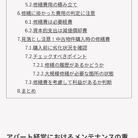
5.2.
修繕費用の積み立て
6.
修繕に掛かった費用の判定に注意
6.1.
修繕費は必要経費
6.2.
資本的支出は減価償却費
7.
見落とし注意！中古物件購入時の修繕費
7.1.
購入前に劣化状況を確認
7.2.
チェックすべきポイント
7.2.1.
修繕の履歴があるかどうか
7.2.2.
大規模修繕が必要な箇所の状態
7.3.
修繕費を考慮して利益があるか判断
8.
まとめ
アパート経営におけるメンテナンスの重