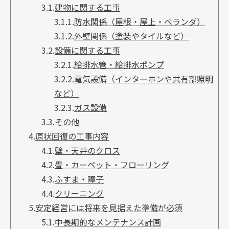
3.1.
建物に関する工事
3.1.1.
防水関係（屋根・屋上・ベランダ）
3.1.2.
外壁関係（塗装やタイルなど）
3.2.
設備に関する工事
3.2.1.
給排水管・給排水ポンプ
3.2.2.
電気設備（インターホンや共有部照明
など）
3.2.3.
ガス設備
3.3.
その他
4.
原状回復の工事内容
4.1.
壁・天井のクロス
4.2.
畳・カーペット・フローリング
4.3.
ふすま・障子
4.4.
クリーニング
5.
安定経営には将来を見据えた準備が必須
5.1.
中長期的なメンテナンス計画