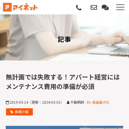
選ばれる理由
記事
導入について
サポートについて
導入事例
無計画では失敗する！アパート経営には
メンテナンス費用の準備が必須
記事
2019-03-14
（更新：
2024-03-01
）
不動明師
収益最大化
資料請求
事業計画
サービス説明動画