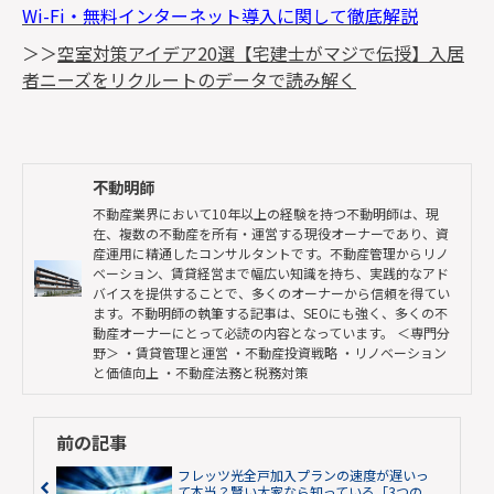
Wi-Fi・無料インターネット導入に関して徹底解説
＞＞
空室対策アイデア20選【宅建士がマジで伝授】入居
者ニーズをリクルートのデータで読み解く
不動明師
不動産業界において10年以上の経験を持つ不動明師は、現
在、複数の不動産を所有・運営する現役オーナーであり、資
産運用に精通したコンサルタントです。不動産管理からリノ
ベーション、賃貸経営まで幅広い知識を持ち、実践的なアド
バイスを提供することで、多くのオーナーから信頼を得てい
ます。不動明師の執筆する記事は、SEOにも強く、多くの不
動産オーナーにとって必読の内容となっています。 ＜専門分
野＞ ・賃貸管理と運営 ・不動産投資戦略 ・リノベーション
と価値向上 ・不動産法務と税務対策
前の記事
フレッツ光全戸加入プランの速度が遅いっ
て本当？賢い大家なら知っている「3つの