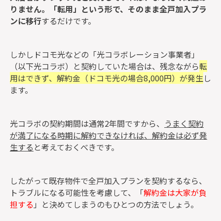
りません。「転用」という形で、そのまま全戸加入プラ
ンに移行
するだけです。
しかしドコモ光などの「光コラボレーション事業者」
（以下光コラボ）と契約していた場合は、残念ながら
転
用はできず、解約金（ドコモ光の場合8,000円）が発生
し
ます。
光コラボの契約期間は通常2年間ですから、
う
まく契約
が満了になる時期に解約できなければ、解約金は必ず発
生する
と考えておくべきです。
したがって既存物件で全戸加入プランを契約するなら、
トラブルになる可能性を考慮して、「
解約金は大家が負
担する
」と決めてしまうのもひとつの方法でしょう。