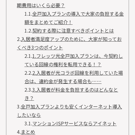
期費用はいくら必要？
1.1.
全戸加入プランの導入で大家の負担する金
額をまとめてご紹介！
1.2.
契約する際に注意すべきポイントとは
2.
入居者満足度アップのために、大家が知ってお
くべき3つのポイント
2.1.
1.フレッツ光全戸加入プランは、今契約し
ている回線の権利を転用できる！？
2.2.
2.入居者が光コラボ回線を利用していた場
合は、違約金が発生する場合も……
2.3.
3.入居者が料金を負担するのはどんなと
き？
3.
全戸加入プランよりも安くインターネット導入
したいなら
3.1.
マンションISPサービスならアイネット
4.
まとめ