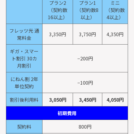
プラン2
プラン1
ミニ
（契約数
（契約数8
（契約数
16以上）
以上）
4以上）
フレッツ光 通
3,350円
3,750円
4,350円
常料金
ギガ・スマー
ト割引 30カ
−200円
月割引
にねん割 2年
−100円
単位契約
割引後利用料
3,050円
3,450円
4,050円
初期費用
契約料
800円