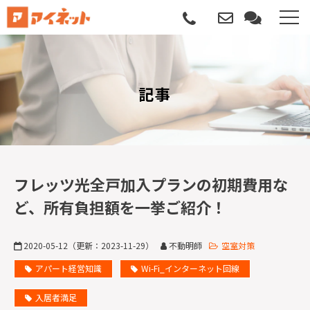
選ばれる理由
記事
導入について
サポートについて
導入事例
フレッツ光全戸加入プランの初期費用な
ど、所有負担額を一挙ご紹介！
記事
2020-05-12
（更新：
2023-11-29
）
不動明師
空室対策
資料請求
アパート経営知識
Wi-Fi_インターネット回線
サービス説明動画
入居者満足