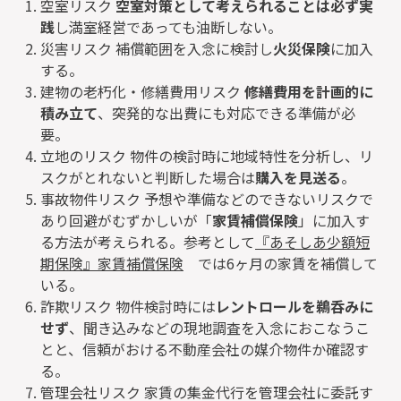
空室リスク
空室対策として考えられることは必ず実
践
し満室経営であっても油断しない。
災害リスク 補償範囲を入念に検討し
火災保険
に加入
する。
建物の老朽化・修繕費用リスク
修繕費用を計画的に
積み立て
、突発的な出費にも対応できる準備が必
要。
立地のリスク 物件の検討時に地域特性を分析し、リ
スクがとれないと判断した場合は
購入を見送る
。
事故物件リスク 予想や準備などのできないリスクで
あり回避がむずかしいが「
家賃補償保険
」に加入す
る方法が考えられる。参考として
『あそしあ少額短
期保険』家賃補償保険
では6ヶ月の家賃を補償して
いる。
詐欺リスク 物件検討時には
レントロールを鵜呑みに
せず
、聞き込みなどの現地調査を入念におこなうこ
とと、信頼がおける不動産会社の媒介物件か確認す
る。
管理会社リスク 家賃の集金代行を管理会社に委託す