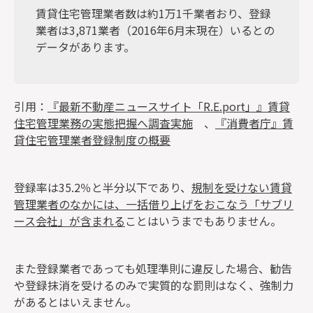
賃貸住宅管理業者数は約1万1千業者おり、登録
業者は3,871業者（2016年6月末現在）いるとの
データがあります。
引用：
『最新不動産ニュースサイト「R.E.port」』賃貸
住宅管理業務の実態把握へ調査実施
、
『消費者庁』賃
貸住宅管理業者登録制度の概要
登録率は35.2％と半分以下
であり、
規制を受けない賃貸
管理業者のなかには、一括借り上げをおこなう「サブリ
ース会社」が含まれる
ことはいうまでもありません。
また登録業者であっても処理準則に違反した場合、勧告
や登録抹消を受けるのみで実質的な罰則はなく、強制力
があるとはいえません。