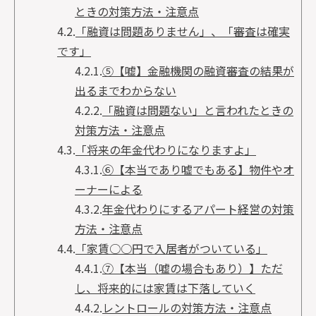
ときの対策方法・注意点
4.2.
「融資は問題ありません」、「審査は確実
です」
4.2.1.
⑤【嘘】金融機関の融資審査の結果が
出るまでわからない
4.2.2.
「融資は問題ない」と言われたときの
対策方法・注意点
4.3.
「将来の年金代わりになりますよ」
4.3.1.
⑥【本当であり嘘でもある】物件やオ
ーナーによる
4.3.2.
年金代わりにするアパート経営の対策
方法・注意点
4.4.
「家賃○○円で入居者がついている」
4.4.1.
⑦【本当（嘘の場合もあり）】ただ
し、将来的には家賃は下落していく
4.4.2.
レントロールの対策方法・注意点