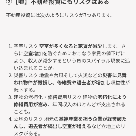
②【嘘】不動産投資にもリスクはある
不動産投資には次のようにリスクが7つあります。
空室リスク
空室が多くなると家賃が減少
します。さ
らに空室増加を防ぐためにおこなう家賃の値下げに
より、収入が減少するという負のスパイラル現象に追
い込まれることが。
災害リスク 地震や台風そして火災などの
災害に見舞
われ物件が毀損し、修繕費や退去者が増加し
収益性が
低下する。
建物の老朽化・修繕費用リスク 建物の
老朽化により
修繕費用が嵩み
、年間収入のほとんどが支出される
ことも。
立地のリスク 地元の
基幹産業を担う企業が経営破た
んし、退去者が続出し空室が増える
など立地上のリ
スクがある。