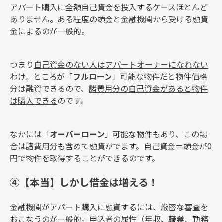
アパート購入に全額自己資金を投入するケースほとんど
ありません。
ある程度の頭金と金融機関から受ける融資
金によるのが一般的
。
つまり
自己資金のない人はアパートオーナーになれない
わけ。ところが「
フルローン
」可能な物件だと物件価格
分は融資できるので、
諸費用分の自己資金があると物件
は購入できる
のです。
なかには「
オーバーローン
」可能な物件もあり、この場
合は
諸費用分も含めて融資
がでます。
自己資金＝頭金が0
円で物件を取得
することができるのです。
④【本当】しかし借金は増える！
金融機関がアパート購入に融資するには、厳密な審査を
おこなうのが一般的。申込者の属性（年収、職業、勤務