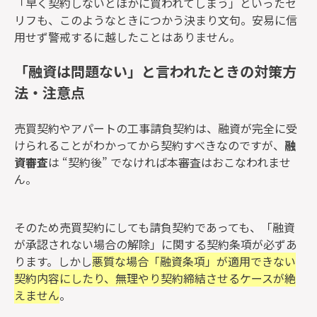
「早く契約しないとほかに買われてしまう」といったセ
リフも、このようなときにつかう決まり文句。安易に信
用せず警戒するに越したことはありません。
「融資は問題ない」と言われたときの対策方
法・注意点
売買契約やアパートの工事請負契約は、融資が完全に受
けられることがわかってから契約すべきなのですが、
融
資審査
は “契約後” でなければ本審査はおこなわれませ
ん。
そのため売買契約にしても請負契約であっても、「融資
が承認されない場合の解除」に関する契約条項が必ずあ
ります。しかし
悪質な場合「融資条項」が適用できない
契約内容にしたり、無理やり契約締結させるケースが絶
えません
。