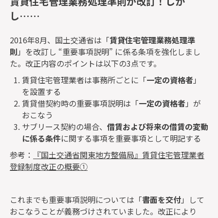
賃貸住宅管理業務処理準則が改訂！しか
し……
2016年8月、国土交通省は「
賃貸住宅管理業務処理準
則
」を改訂し “重要事項説明” に係る条項を強化しまし
た。改正内容のポイントは以下の3点です。
賃貸住宅管理業者は事務所ごとに「
一定の資格者
」
を設置する
賃貸借契約時の重要事項説明は「
一定の資格者
」が
おこなう
サブリース契約の場合、
借賃および将来の借賃の変動
に係る条件
に関する事項を重要事項として明記する
参考：
『国土交通省関東地方整備局』賃貸住宅管理業者
登録制度改正の概要①
これまでも重要事項説明については「
書面を交付
」して
おこなうことが義務づけされていました。改正により