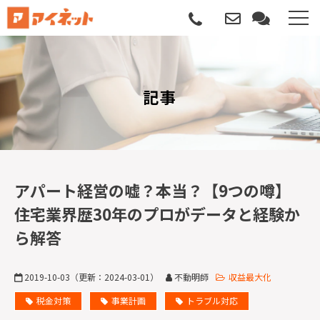
選ばれる理由
記事
導入について
サポートについて
導入事例
アパート経営の嘘？本当？【9つの噂】
住宅業界歴30年のプロがデータと経験か
記事
ら解答
資料請求
2019-10-03
（更新：
2024-03-01
）
不動明師
収益最大化
サービス説明動画
税金対策
事業計画
トラブル対応