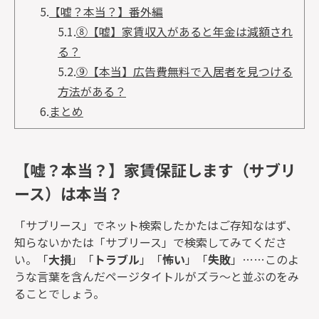
5.
【嘘？本当？】番外編
5.1.
⑧【嘘】家賃収入があると年金は減額され
る？
5.2.
⑨【本当】広告費無料で入居者を見つける
方法がある？
6.
まとめ
【嘘？本当？】家賃保証します（サブリ
ース）は本当？
「サブリース」でネット検索したかたはご存知なはず、
知らないかたは「サブリース」で検索してみてくださ
い。「
大損
」「
トラブル
」「
怖い
」「
失敗
」……このよ
うな言葉を含んだページタイトルがズラ～と並ぶのをみ
ることでしょう。