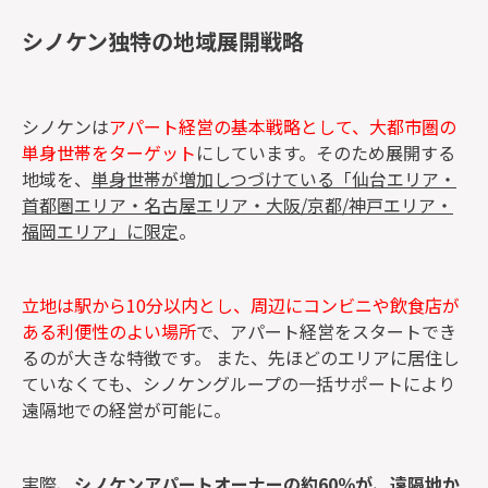
シノケン独特の地域展開戦略
シノケンは
アパート経営の基本戦略として、大都市圏の
単身世帯をターゲット
にしています。そのため展開する
地域を、
単身世帯が増加しつづけている「仙台エリア・
首都圏エリア・名古屋エリア・大阪
/
京都/
神戸エリア・
福岡エリア」に限定
。
立地は駅から10分以内とし、周辺にコンビニや飲食店が
ある利便性のよい場所
で、アパート経営をスタートでき
るのが大きな特徴です。 また、先ほどのエリアに居住し
ていなくても、シノケングループの一括サポートにより
遠隔地での経営が可能に。
実際、
シノケンアパートオーナーの約
60
％が、遠隔地か