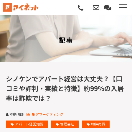
選ばれる理由
記事
導入について
サポートについて
導入事例
シノケンでアパート経営は大丈夫？【口
コミや評判・実績と特徴】約99％の入居
記事
率は詐欺では？
資料請求
不動明師
集客マーケティング
サービス説明動画
アパート経営知識
管理会社
物件売買