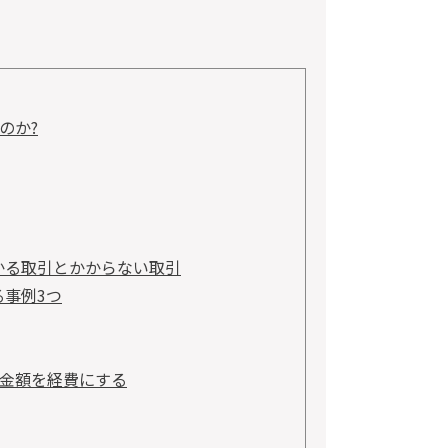
のか?
かる取引とかからない取引
事例3つ
金額を経費にする