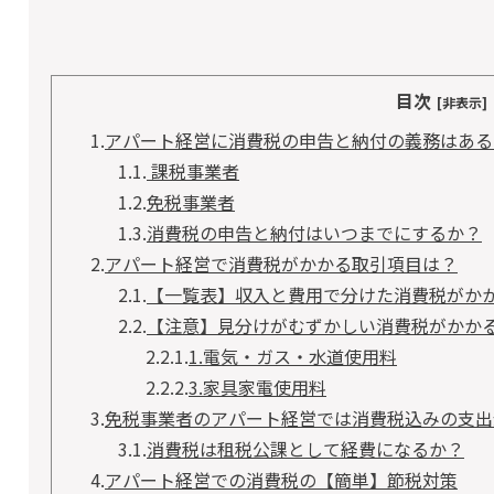
目次
[非表示]
1.
アパート経営に消費税の申告と納付の義務はある
1.1.
課税事業者
1.2.
免税事業者
1.3.
消費税の申告と納付はいつまでにするか？
2.
アパート経営で消費税がかかる取引項目は？
2.1.
【一覧表】収入と費用で分けた消費税がか
2.2.
【注意】見分けがむずかしい消費税がかかる
2.2.1.
1.電気・ガス・水道使用料
2.2.2.
3.家具家電使用料
3.
免税事業者のアパート経営では消費税込みの支出
3.1.
消費税は租税公課として経費になるか？
4.
アパート経営での消費税の【簡単】節税対策