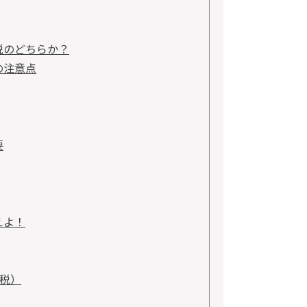
税のどちらか？
の注意点
要
えよ！
税）