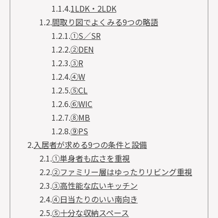
1.1.4.
1LDK・2LDK
1.2.
間取り図でよくみる9つの略語
1.2.1.
①S／SR
1.2.2.
②DEN
1.2.3.
③R
1.2.4.
④W
1.2.5.
⑤CL
1.2.6.
⑥WIC
1.2.7.
⑧MB
1.2.8.
⑨PS
2.
入居者が求める9つの条件と設備
2.1.
①単身者も広さを重視
2.2.
②ファミリー層はゆったりリビング重視
2.3.
③高性能な広いキッチン
2.4.
④日当たりのいい南向き
2.5.
⑤十分な収納スペース