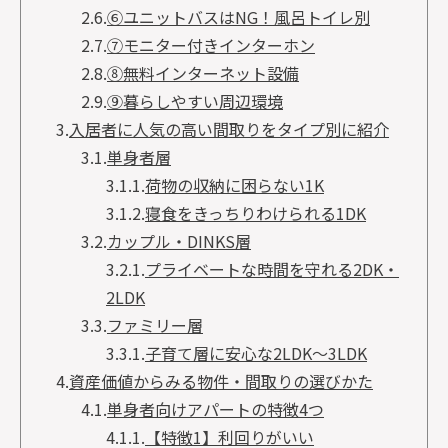
2.6.
⑥ユニットバスはNG！風呂トイレ別
2.7.
⑦モニター付きインターホン
2.8.
⑧無料インターネット設備
2.9.
⑨暮らしやすい周辺環境
3.
入居者に人気の高い間取りをタイプ別に紹介
3.1.
単身者層
3.1.1.
荷物の収納に困らない1K
3.1.2.
寝食をきっちりわけられる1DK
3.2.
カップル・DINKS層
3.2.1.
プライベートな時間を守れる2DK・
2LDK
3.3.
ファミリー層
3.3.1.
子育て層に安心な2LDK〜3LDK
4.
資産価値からみる物件・間取りの選びかた
4.1.
単身者向けアパートの特徴4つ
4.1.1.
【特徴1】利回りがいい