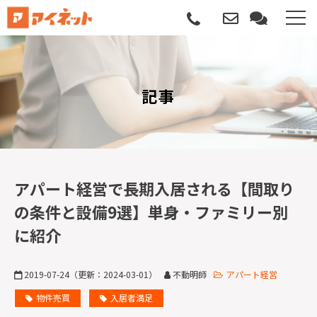
選ばれる理由
記事
導入について
サポートについて
導入事例
アパート経営で長期入居される【間取り
の条件と設備9選】単身・ファミリー別
記事
に紹介
資料請求
2019-07-24
（更新：
2024-03-01
）
不動明師
アパート経営
サービス説明動画
物件売買
入居者満足